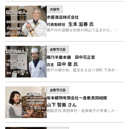
赤磐市
赤磐酒造株式会社
生本 滋春 氏
代表取締役
瀬戸内の温暖な気候の岡山で生まれた、とことん手造りにこだわる酒蔵「赤磐酒造」の当主 生本さんにインタビュー。
倉敷市児島
磯乃羊羹本舗 田中花正堂
田中 章 氏
店主
瀬戸大橋の袂、歴史ある古い港町 下津井で唯一の老舗和菓子店を営む「田中花正堂」店主・田中章さんにインタビュー。
倉敷市児島
坂本織物有限会社～倉敷真田紐館
山下 智美 さん
戦国武将 真田幸村・昌幸親子が考案したと言われる伝統的な「真田紐」を、倉敷市児島の地から織り繋ぐ「坂本織物有限会社」山下さんにインタビュー。