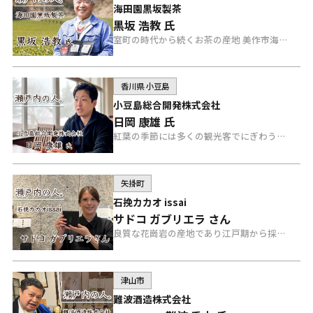
海田園黒坂製茶
黒坂 浩教 氏
室町の時代から続くお茶の産地 美作市海田地区で、一葉一葉まごころこめてお茶を生産する「海田園黒坂製茶」黒坂氏にインタビュー。
香川県 小豆島
小豆島総合開発株式会社
日岡 康雄 氏
紅葉の季節には多くの観光客でにぎわう寒霞渓。観光資源の維持発展に尽力する「小豆島総合開発株式会社」の日岡康雄氏にインタビュー。
矢掛町
石挽カカオ issai
サドコ ガブリエラ さん
良質な花崗岩の産地であり江戸期から採石が続く銘石のひとつ、矢掛町にある「石挽カカオissai」のサドコ ガブリエラさんにインタビュー。
津山市
難波酒造株式会社