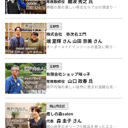
難波 秀之 氏
専務取締役
寒暖の差の激しい県北ならではの酒造りを行い、他に例を見ない酒蔵の経歴をもつ「難波酒造」の難波さんにインタビュー。
玉野市
株式会社 弥次右エ門
端 夏輝 さん
山田 奈美 さん
オーダーメイドインソールの普及に取り組んでいる「株式会社 弥次右エ門（やじえもん）」の山田奈美さんと端夏輝さんにインタビュー。
玉野市
有限会社ショップ味っ子
山口 政春 氏
常務取締役
瀬戸内海の美しい自然に恵まれ温暖な気候の玉野市で、唐辛子の栽培、製造販売をおこなっている「有限会社ショップ味っ子」山口政春さんにインタビュー。
岡山市北区
癒しの森salon
森 圭子 さん
代表
岡山県産のオリーブ化粧品を使ったエステサロンと、食・健康・美容に関するこだわり商品を取り扱う「癒しの森 salon」代表の森圭子さんにインタビュー。