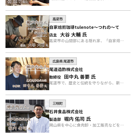
高梁市
自家焙煎珈琲tulenote～つれの～て
大谷 大輔 氏
店主
高梁市の山間部にある隠れ家、「自家焙煎珈琲tulenote（つれのーて）」の、コーヒーアドバンスマイスター 大谷さんにインタビュー。
広島県 尾道市
尾道造酢株式会社
田中丸 善要 氏
取締役
尾道市で、歴史と伝統を守りながら、新しい「酢」を創り続ける「尾道造酢株式会社」の田中丸取締役にインタビュー。
三咲町
石井食品株式会社
堀内 佑司 氏
製造部
岡山県を中心に食肉卸・加工販売などを手がける「石井食品株式会社」で安心・安全を最前線で管理する食肉のプロフェッショナル 堀内さんにインタビュー。