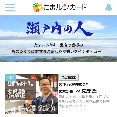
たまルンMALL出店の皆様の
ものづくりに対するこだわりや想いをインタビュー。
岡山市南区
宮下酒造株式会社
林 克彦 氏
営業部長
岡山の地で、挑戦を重ねる酒づく
りを行っている、宮下酒造の林営
業部長にインタビュー