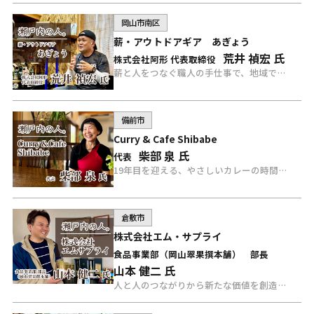
岡山市南区
薪・アウトドアギア あぎょう
荒井 禎宏 氏
株式会社阿形 代表取締役
薪と人をつなぐ職人の手仕事で、地域で愛される“oyajiman”の挑戦を続ける、あぎょう 荒井氏にインタビュー。
備前市
Curry & Cafe Shibabe
柴部 泉 氏
代表
19年目を迎える、やさしいカレーの時間。Curry&Cafe Shibabe 柴部氏にインタビュー。
倉敷市
株式会社エム・サプライ
食品事業部（岡山翠果撰本舗） 部長
山本 健二 氏
人と人のつながりから新たな価値を創造する、株式会社エム・サプライ 山本氏にインタビュー。