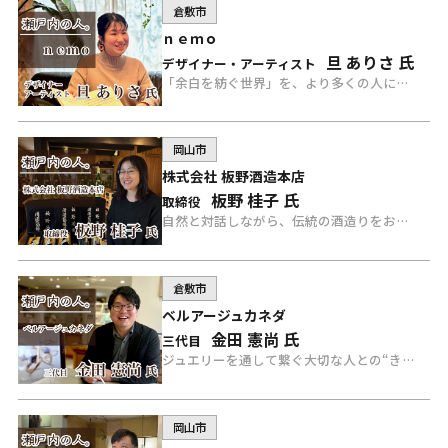
倉敷市
ｎｅｍｏ
旦 ありさ 氏
デザイナー・アーティスト
「余白を紡ぐ世界」を、より多くの人に届けたい、ｎｅｍｏのデザイナー・アーティストのありさ氏にインタビュー。
岡山市
株式会社 板野酒造本店
板野 桂子 氏
取締役
自然と対話しながら、伝統の酒造りをおこなう、板野酒造本店の取締役 板野氏にインタビュー。
倉敷市
ベルアージュカネダ
金田 憲尚 氏
三代目
ジュエリーを通して繋ぐ大切な人との“きずな”を提案する、ベルアージュカネダの三代目 金田氏にインタビュー。
岡山市