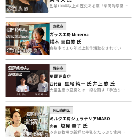
創業100年以上の歴史ある窯「柴岡陶泉堂 」を両親と兄と共に守っている、備前焼作家 柴岡 久さんにインタビュー。
倉敷市
ガラス工房 Minerva
横木 真由美 氏
倉敷市で１６年以上創作活動をされている「ガラス工房 Minerva」の横木さんにインタビュー。
備前市
星尾豆富店
星尾 純一 氏
井上 悠 氏
四代目
大量生産の豆腐とは一線を画す『手造り豆富』に徹底してこだわる「星尾豆富店」の星尾さんと井上さんにインタビュー。
岡山市南区
ミルク工房ジェラテリアMIASO
塩見 幸子 氏
店長
みさお牧場の新鮮な牛乳をたっぷり使用した、自然で優しい味のジェラート専門店「ミルク工房ジェラテリアMISAO」の塩見店長にインタビュー。