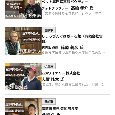
ペット専門写真館バウディー
髙橋 孝介 氏
フォトグラファー
「愛する気持ちを写真に。」ペット専門店写真館バウディーのフォトグラファー高橋氏にインタビュー。
倉敷市
しょっぴんぐばざーる館（有限会社信
和）
篠原 義彦 氏
代表取締役
倉敷市下津井で水産物や水産加工品の製造販売を手掛けるしょっぴんぐばざーる館の篠原氏にインタビュー。
小豆島
224ワイナリー株式会社
志賀 隆太 氏
海と森、豊かな自然に囲まれた小豆島、224ワイナリー志賀さんにインタビュー。
備前市
備前焼窯元 柴岡陶泉堂
柴岡 久 氏