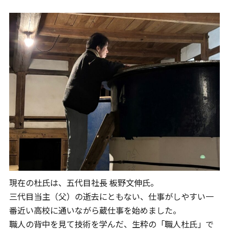
現在の杜氏は、五代目社長 板野文伸氏。
三代目当主（父）の逝去にともない、仕事がしやすい一
番近い高校に通いながら蔵仕事を始めました。
職人の背中を見て技術を学んだ、生粋の「職人杜氏」で