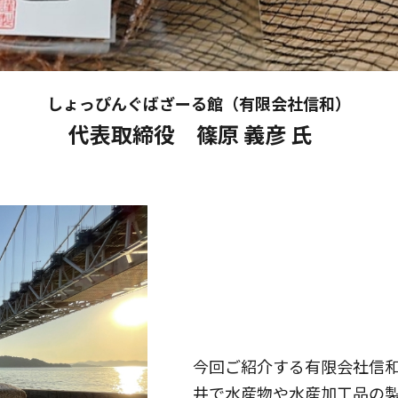
しょっぴんぐばざーる館（有限会社信和）
代表取締役 篠原 義彦 氏
今回ご紹介する有限会社信
井で水産物や水産加工品の