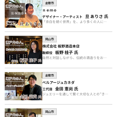
倉敷市
ｎｅｍｏ
旦 ありさ 氏
デザイナー・アーティスト
「余白を紡ぐ世界」を、より多くの人に届けたい、ｎｅｍｏのデザイナー・アーティストのありさ氏にインタビュー。
岡山市
株式会社 板野酒造本店
板野 桂子 氏
取締役
自然と対話しながら、伝統の酒造りをおこなう、板野酒造本店の取締役 板野氏にインタビュー。
倉敷市
ベルアージュカネダ
金田 憲尚 氏
三代目
ジュエリーを通して繋ぐ大切な人との“きずな”を提案する、ベルアージュカネダの三代目 金田氏にインタビュー。
岡山市