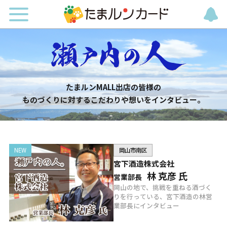
たまルンMALL出店の皆様の
ものづくりに対するこだわりや想いをインタビュー。
岡山市南区
宮下酒造株式会社
林 克彦 氏
営業部長
岡山の地で、挑戦を重ねる酒づく
りを行っている、宮下酒造の林営
業部長にインタビュー