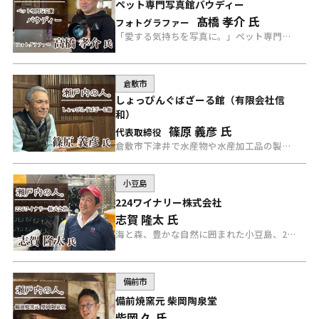
ペット専門写真館バウディー
髙橋 孝介 氏
フォトグラファー
「愛する気持ちを写真に。」ペット専門店写真館バウディーのフォトグラファー高橋氏にインタビュー。
倉敷市
しょっぴんぐばざーる館（有限会社信
和）
篠原 義彦 氏
代表取締役
倉敷市下津井で水産物や水産加工品の製造販売を手掛けるしょっぴんぐばざーる館の篠原氏にインタビュー。
小豆島
224ワイナリー株式会社
志賀 隆太 氏
海と森、豊かな自然に囲まれた小豆島、224ワイナリー志賀さんにインタビュー。
備前市
備前焼窯元 柴岡陶泉堂
柴岡 久 氏