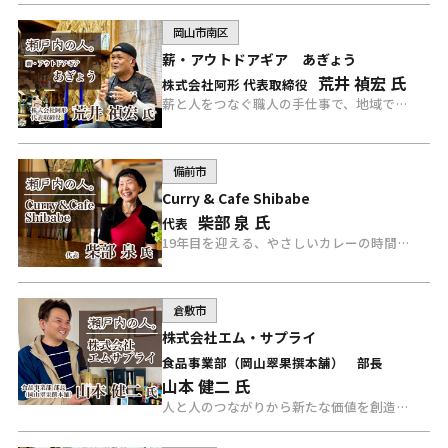
岡山市南区
薪・アウトドアギア あぎょう
荒井 禎宏 氏
株式会社阿形 代表取締役
薪と人をつなぐ職人の手仕事で、地域で愛される“oyajiman”の挑戦を続ける、あぎょう 荒井氏にインタビュー。
備前市
Curry & Cafe Shibabe
柴部 泉 氏
代表
19年目を迎える、やさしいカレーの時間。Curry&Cafe Shibabe 柴部氏にインタビュー。
倉敷市
株式会社エム・サプライ
食品事業部（岡山翠果撰本舗） 部長
山本 健二 氏
人と人のつながりから新たな価値を創造する、株式会社エム・サプライ 山本氏にインタビュー。