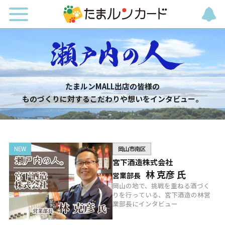
たまルンMALL出店の皆様の
ものづくりに対するこだわりや想いをインタビュー。
岡山市南区
宮下酒造株式会社
林 克彦 氏
営業部長
岡山の地で、挑戦を重ねる酒づく
りを行っている、宮下酒造の林営
業部長にインタビュー