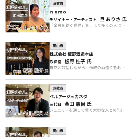
倉敷市
ｎｅｍｏ
旦 ありさ 氏
デザイナー・アーティスト
「余白を紡ぐ世界」を、より多くの人に届けたい、ｎｅｍｏのデザイナー・アーティストのありさ氏にインタビュー。
岡山市
株式会社 板野酒造本店
板野 桂子 氏
取締役
自然と対話しながら、伝統の酒造りをおこなう、板野酒造本店の取締役 板野氏にインタビュー。
倉敷市
ベルアージュカネダ
金田 憲尚 氏
三代目
ジュエリーを通して繋ぐ大切な人との“きずな”を提案する、ベルアージュカネダの三代目 金田氏にインタビュー。
岡山市