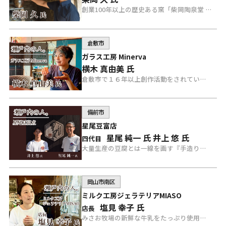
創業100年以上の歴史ある窯「柴岡陶泉堂 」を両親と兄と共に守っている、備前焼作家 柴岡 久さんにインタビュー。
倉敷市
ガラス工房 Minerva
横木 真由美 氏
倉敷市で１６年以上創作活動をされている「ガラス工房 Minerva」の横木さんにインタビュー。
備前市
星尾豆富店
星尾 純一 氏
井上 悠 氏
四代目
大量生産の豆腐とは一線を画す『手造り豆富』に徹底してこだわる「星尾豆富店」の星尾さんと井上さんにインタビュー。
岡山市南区
ミルク工房ジェラテリアMIASO
塩見 幸子 氏
店長
みさお牧場の新鮮な牛乳をたっぷり使用した、自然で優しい味のジェラート専門店「ミルク工房ジェラテリアMISAO」の塩見店長にインタビュー。