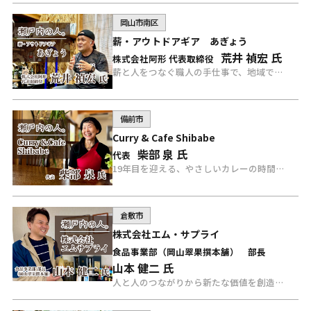
岡山市南区
薪・アウトドアギア あぎょう
荒井 禎宏 氏
株式会社阿形 代表取締役
薪と人をつなぐ職人の手仕事で、地域で愛される“oyajiman”の挑戦を続ける、あぎょう 荒井氏にインタビュー。
備前市
Curry & Cafe Shibabe
柴部 泉 氏
代表
19年目を迎える、やさしいカレーの時間。Curry&Cafe Shibabe 柴部氏にインタビュー。
倉敷市
株式会社エム・サプライ
食品事業部（岡山翠果撰本舗） 部長
山本 健二 氏
人と人のつながりから新たな価値を創造する、株式会社エム・サプライ 山本氏にインタビュー。