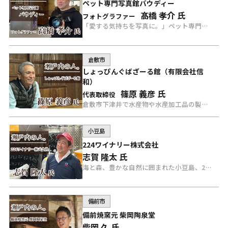
ペット専門写真館バウディー
髙橋 孝介 氏
フォトグラファー
「愛する気持ちを写真に。」ペット専門店写真館バウディーのフォトグラファー高橋氏にインタビュー。
倉敷市
しょっぴんぐばざーる館（有限会社信
和）
篠原 義彦 氏
代表取締役
倉敷市下津井で水産物や水産加工品の製造販売を手掛けるしょっぴんぐばざーる館の篠原氏にインタビュー。
小豆島
224ワイナリー株式会社
志賀 隆太 氏
海と森、豊かな自然に囲まれた小豆島、224ワイナリー志賀さんにインタビュー。
備前市
備前焼窯元 柴岡陶泉堂
柴岡 久 氏