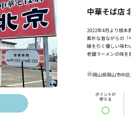
中華そば店 
2022年4月より根
素朴な昔ながらの「
線を引く優しい味わ
老舗ラーメンの味を
岡山県岡山市中区長
ポイントが
使える
〇