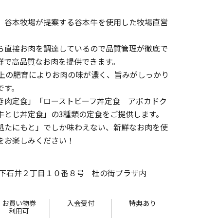
、谷本牧場が提案する谷本牛を使用した牧場直営
ら直接お肉を調達しているので品質管理が徹底で
鮮で高品質なお肉を提供できます。
以上の肥育によりお肉の味が濃く、旨みがしっかり
です。
き肉定食」「ローストビーフ丼定食 アボカドク
牛とじ丼定食」の3種類の定食をご提供します。
処たにもと」でしか味わえない、新鮮なお肉を使
をお楽しみください！
下石井２丁目１０番８号 杜の街プラザ内
お買い物券
入会受付
特典あり
利用可