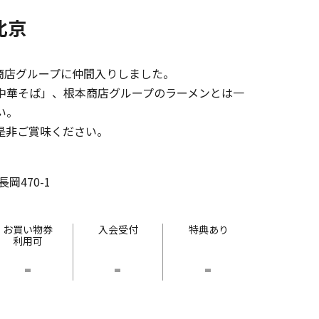
北京
本商店グループに仲間入りしました。
中華そば」、根本商店グループのラーメンとは一
い。
是非ご賞味ください。
岡470-1
お買い物券
入会受付
特典あり
利用可
-
-
-