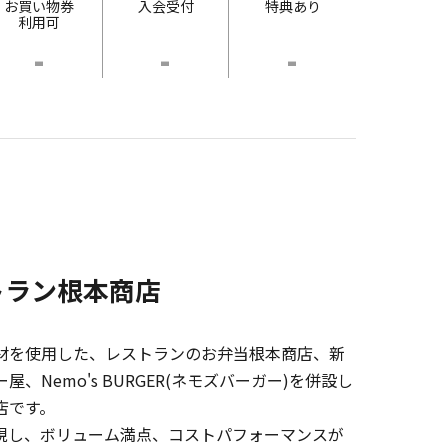
お買い物券
入会受付
特典あり
利用可
-
-
-
トラン根本商店
材を使用した、レストランのお弁当根本商店、新
、Nemo's BURGER(ネモズバーガー)を併設し
店です。
現し、ボリューム満点、コストパフォーマンスが