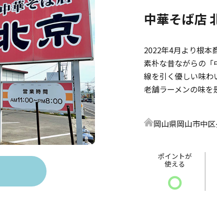
中華そば店 
2022年4月より根
素朴な昔ながらの「
線を引く優しい味わ
老舗ラーメンの味を
岡山県岡山市中区長
ポイントが
使える
〇