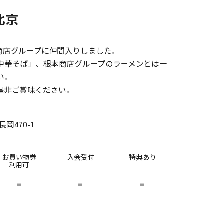
北京
本商店グループに仲間入りしました。
中華そば」、根本商店グループのラーメンとは一
い。
是非ご賞味ください。
岡470-1
お買い物券
入会受付
特典あり
利用可
-
-
-