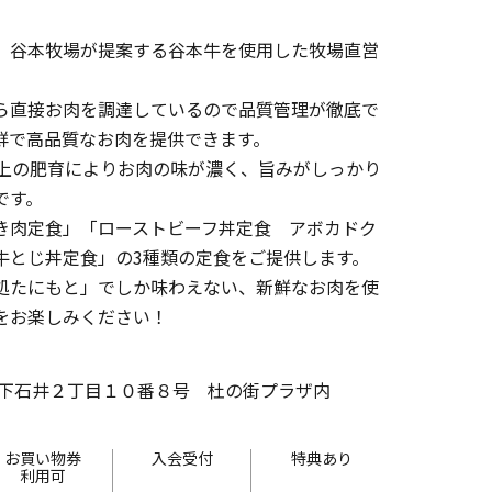
、谷本牧場が提案する谷本牛を使用した牧場直営
ら直接お肉を調達しているので品質管理が徹底で
鮮で高品質なお肉を提供できます。
以上の肥育によりお肉の味が濃く、旨みがしっかり
です。
き肉定食」「ローストビーフ丼定食 アボカドク
牛とじ丼定食」の3種類の定食をご提供します。
処たにもと」でしか味わえない、新鮮なお肉を使
をお楽しみください！
下石井２丁目１０番８号 杜の街プラザ内
お買い物券
入会受付
特典あり
利用可