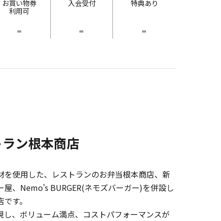
お買い物券
入会受付
特典あり
利用可
-
-
-
トラン根本商店
材を使用した、レストランのお弁当根本商店、新
、Nemo's BURGER(ネモズバーガー)を併設し
店です。
現し、ボリューム満点、コストパフォーマンスが