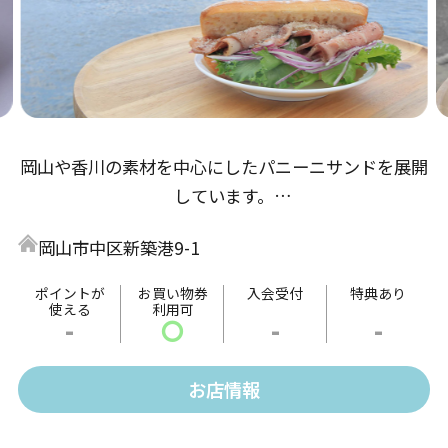
岡山や香川の素材を中心にしたパニーニサンドを展開
しています。
目の前に海が広がったテラスで食べると解放感は最
岡山市中区新築港9-1
高！
自慢のサンドとともに新岡山港でどうぞ憩いのひと時
ポイントが
お買い物券
入会受付
特典あり
使える
利用可
をお過ごしください。
-
〇
-
-
お店情報