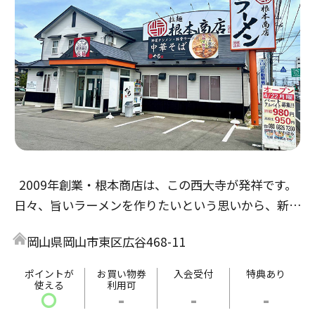
2009年創業・根本商店は、この西大寺が発祥です。
日々、旨いラーメンを作りたいという思いから、新た
なラーメンを作り上げました。目玉商品は、野菜タン
岡山県岡山市東区広谷468-11
メンです。
旨い・まずいと好みはありますが、皆様の評価を基に
ポイントが
お買い物券
入会受付
特典あり
使える
利用可
これからも精進して参ります。
〇
-
-
-