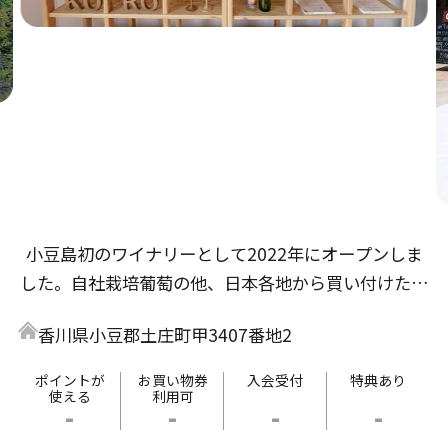
小豆島初のワイナリーとして2022年にオープンしま
した。自社栽培葡萄の他、日本各地から買い付けた葡
萄でもワイン造りをしています。気が付くと１本空い
香川県小豆郡土庄町甲3407番地2
ているような、飲み心地の良いワインたちを是非ご賞
味ください。ワイナリーは小豆島土庄港より車で10分
ポイントが
お買い物券
入会受付
特典あり
使える
利用可
の場所に位置します。ご来島の際はぜひ遊びにいらし
-
-
-
-
てください。瀬戸内海を一望する丘の上でお待ちして