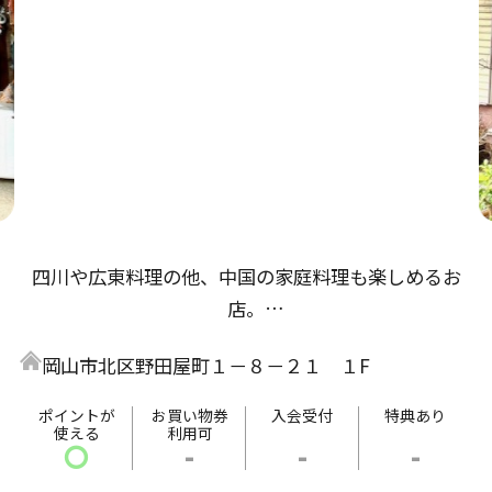
四川や広東料理の他、中国の家庭料理も楽しめるお
店。
数種類のスパイスを巧みに使用した料理にはリピータ
岡山市北区野田屋町１－８－２１ １F
ーが続出！
季節の野菜を豊富に使用しているので、毎日通っても
ポイントが
お買い物券
入会受付
特典あり
使える
利用可
飽きにこないラインナップが目白押し。
〇
-
-
-
紹興酒の種類は、多数ご用意しております。