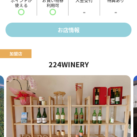
ポイントが
お買い物券
入会受付
特典あり
使える
利用可
ト」など、ボリュームたっぷりのメニューを提供しま
〇
〇
-
-
す。
そのほか、14時以降には夜メニューとして「海鮮チヂ
お店情報
ミ」や「トッポギ」などの単品メニューなども販売。
本格韓国料理の数々をお楽しみください。
224WINERY