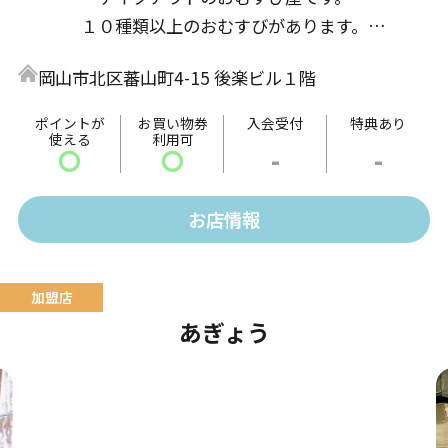
１０種類以上のおむすびがあります。
お得なクーポン配布や毎週土曜日はご来店された全て
岡山市北区蕃山町4-15 後楽ビル１階
のお客様を対象に無料の土曜イベントを開催中。
お子様から大人の方まで幅広い世代のお客様にも楽し
ポイントが
お買い物券
入会受付
特典あり
使える
利用可
んでいただいております。
〇
〇
-
-
おすすめメニュー
お店情報
・しおむすび ・ほぐし鮭むすび ・焼きおにぎ
り ・玄米のおむすび
あぎょう