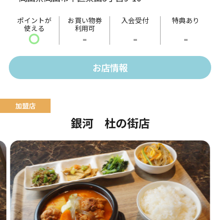
ポイントが
お買い物券
入会受付
特典あり
使える
利用可
〇
-
-
-
お店情報
銀河 杜の街店