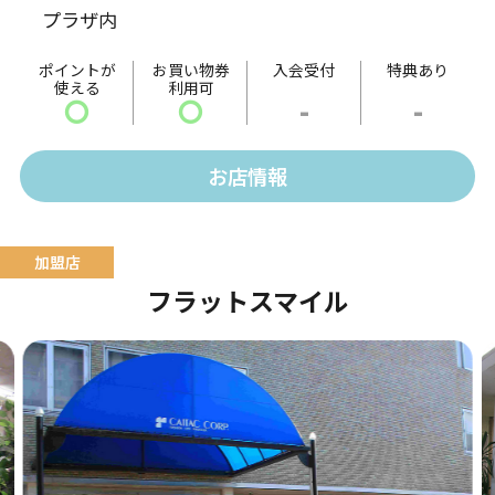
プラザ内
ました。
ポイントが
お買い物券
入会受付
特典あり
使える
利用可
〇
〇
-
-
お店情報
フラットスマイル