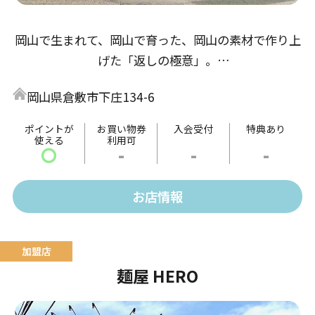
岡山で生まれて、岡山で育った、岡山の素材で作り上
げた「返しの極意」。
醤油返しは「倉敷とら醤油」の本醸造から、鶏の旨味
岡山県倉敷市下庄134-6
とアサリ・牡蠣出汁の３重奏。
味噌返しは「岡山備前味噌」赤味噌、麦味噌をブレン
ポイントが
お買い物券
入会受付
特典あり
使える
利用可
ドし魚醤・酒粕出汁で仕上げた熟成仕込み。
〇
-
-
-
塩返しは「備前鷹取醤油」のうどん返しをベースに、
帆立、あさり・牡蠣出汁で仕上げた珠玉の極意。
お店情報
麺屋 HERO