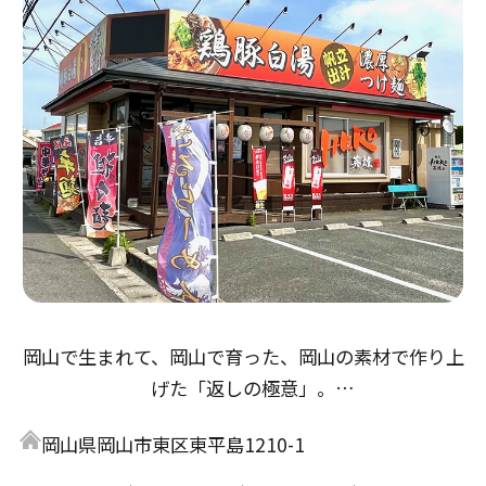
岡山で生まれて、岡山で育った、岡山の素材で作り上
げた「返しの極意」。
醤油返しは「倉敷とら醤油」の本醸造から、鶏の旨味
岡山県岡山市東区東平島1210-1
とアサリ・牡蠣出汁の３重奏。
味噌返しは「岡山備前味噌」赤味噌、麦味噌をブレン