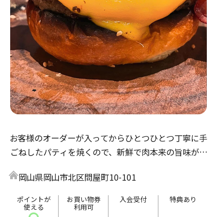
お客様のオーダーが入ってからひとつひとつ丁寧に手
ごねしたパティを焼くので、新鮮で肉本来の旨味が楽
しめ、とてもジューシーです。
岡山県岡山市北区問屋町10-101
バーガーだけでなく、多彩なプレートメニューも人気
です！
ポイントが
お買い物券
入会受付
特典あり
使える
利用可
テラス席では手ぶらでBBQもお楽しみいただけます。
〇
-
-
-