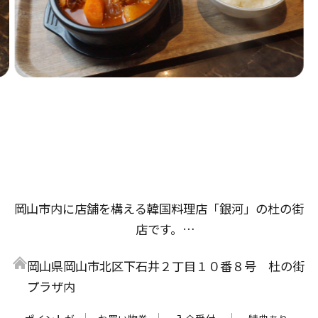
岡山市内に店舗を構える韓国料理店「銀河」の杜の街
店です。
杜の街店では、セットメニューが初登場。韓国ラーメ
岡山県岡山市北区下石井２丁目１０番８号 杜の街
ンと具だくさんで素材のうまみがギュッとつまったキ
プラザ内
ンパがセットになった「ラーメン・キムパブセット」
や、お肉と野菜をガッツリ楽しめる「プルコギセッ