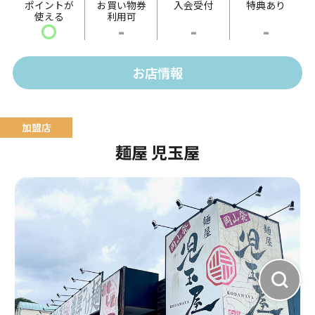
ポイントが
お買い物券
入会受付
特典あり
使える
利用可
ドし魚醤・酒粕出汁で仕上げた熟成仕込み。
〇
-
-
-
塩返しは「備前鷹取醤油」のうどん返しをベースに、
帆立、あさり・牡蠣出汁で仕上げた珠玉の極意。
お店情報
麺屋 児玉屋