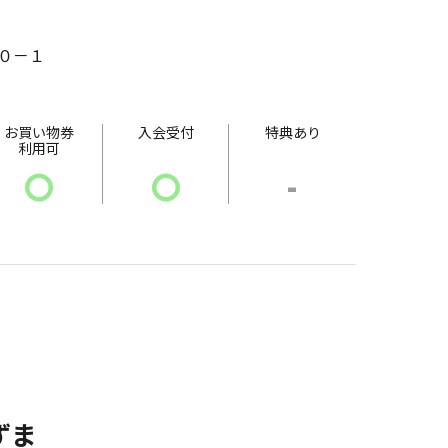
０－１
お買い物券
入会受付
特典あり
利用可
〇
〇
-
ずま