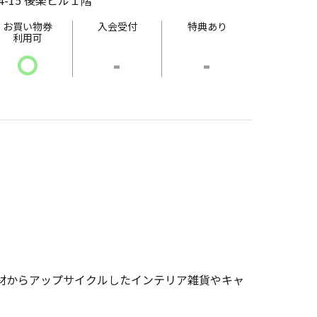
-15 後楽ビル１階
お買い物券
入会受付
特典あり
利用可
〇
-
-
材からアップサイクルしたインテリア雑貨やキャ