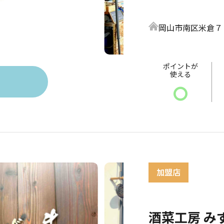
岡山市南区米倉７
ポイントが
使える
〇
酒菜工房 み