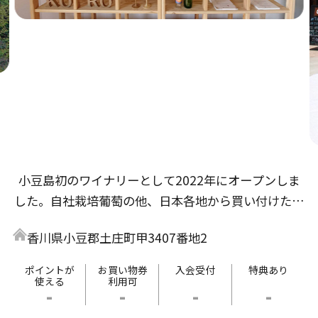
小豆島初のワイナリーとして2022年にオープンしま
した。自社栽培葡萄の他、日本各地から買い付けた葡
萄でもワイン造りをしています。気が付くと１本空い
香川県小豆郡土庄町甲3407番地2
ているような、飲み心地の良いワインたちを是非ご賞
味ください。ワイナリーは小豆島土庄港より車で10分
ポイントが
お買い物券
入会受付
特典あり
使える
利用可
の場所に位置します。ご来島の際はぜひ遊びにいらし
-
-
-
-
てください。瀬戸内海を一望する丘の上でお待ちして