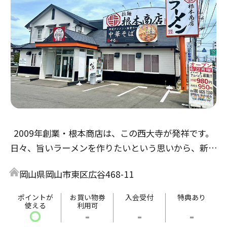
2009年創業・根本商店は、この西大寺が発祥です。
日々、旨いラーメンを作りたいという思いから、新た
なラーメンを作り上げました。目玉商品は、野菜タン
岡山県岡山市東区広谷468-11
メンです。
旨い・まずいと好みはありますが、皆様の評価を基に
ポイントが
お買い物券
入会受付
特典あり
使える
利用可
これからも精進して参ります。
〇
-
-
-