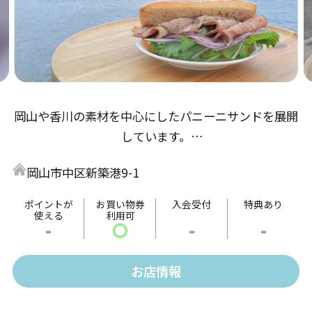
岡山や香川の素材を中心にしたパニーニサンドを展開
しています。
目の前に海が広がったテラスで食べると解放感は最
岡山市中区新築港9-1
高！
自慢のサンドとともに新岡山港でどうぞ憩いのひと時
ポイントが
お買い物券
入会受付
特典あり
使える
利用可
をお過ごしください。
-
〇
-
-
お店情報