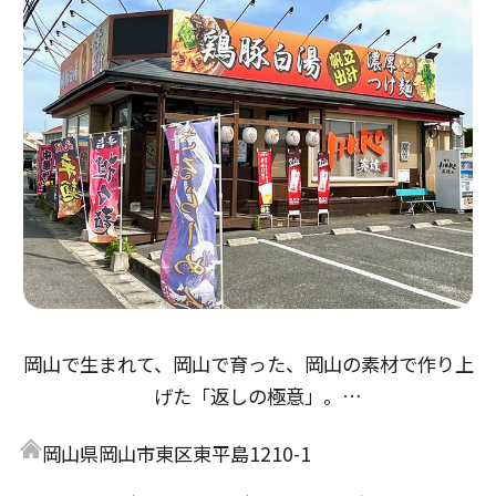
岡山で生まれて、岡山で育った、岡山の素材で作り上
げた「返しの極意」。
醤油返しは「倉敷とら醤油」の本醸造から、鶏の旨味
岡山県岡山市東区東平島1210-1
とアサリ・牡蠣出汁の３重奏。
味噌返しは「岡山備前味噌」赤味噌、麦味噌をブレン