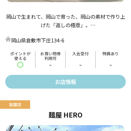
岡山で生まれて、岡山で育った、岡山の素材で作り上
げた「返しの極意」。
醤油返しは「倉敷とら醤油」の本醸造から、鶏の旨味
岡山県倉敷市下庄134-6
とアサリ・牡蠣出汁の３重奏。
味噌返しは「岡山備前味噌」赤味噌、麦味噌をブレン
ポイントが
お買い物券
入会受付
特典あり
使える
利用可
ドし魚醤・酒粕出汁で仕上げた熟成仕込み。
〇
-
-
-
塩返しは「備前鷹取醤油」のうどん返しをベースに、
帆立、あさり・牡蠣出汁で仕上げた珠玉の極意。
お店情報
麺屋 HERO