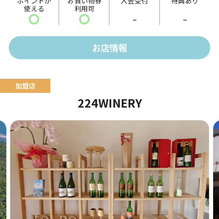
ポイントが
お買い物券
入会受付
特典あり
使える
利用可
ト」など、ボリュームたっぷりのメニューを提供しま
〇
〇
-
-
す。
そのほか、14時以降には夜メニューとして「海鮮チヂ
お店情報
ミ」や「トッポギ」などの単品メニューなども販売。
本格韓国料理の数々をお楽しみください。
224WINERY