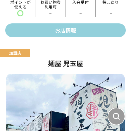
ポイントが
お買い物券
入会受付
特典あり
使える
利用可
ドし魚醤・酒粕出汁で仕上げた熟成仕込み。
〇
-
-
-
塩返しは「備前鷹取醤油」のうどん返しをベースに、
帆立、あさり・牡蠣出汁で仕上げた珠玉の極意。
お店情報
麺屋 児玉屋