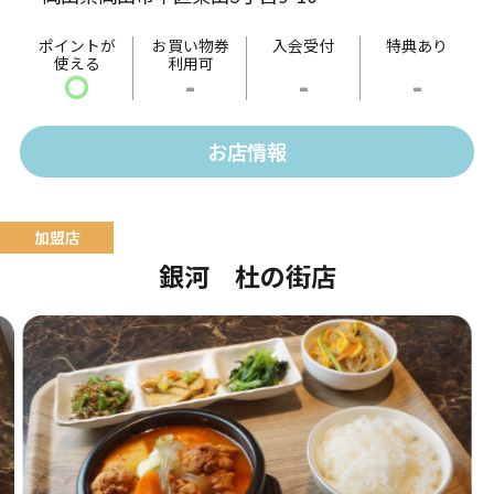
ポイントが
お買い物券
入会受付
特典あり
使える
利用可
〇
-
-
-
お店情報
銀河 杜の街店