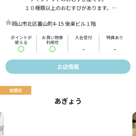
１０種類以上のおむすびがあります。
お得なクーポン配布や毎週土曜日はご来店された全て
岡山市北区蕃山町4-15 後楽ビル１階
のお客様を対象に無料の土曜イベントを開催中。
お子様から大人の方まで幅広い世代のお客様にも楽し
ポイントが
お買い物券
入会受付
特典あり
使える
利用可
んでいただいております。
〇
〇
-
-
おすすめメニュー
お店情報
・しおむすび ・ほぐし鮭むすび ・焼きおにぎ
り ・玄米のおむすび
あぎょう