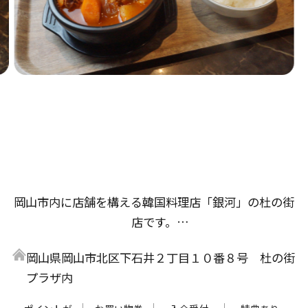
岡山市内に店舗を構える韓国料理店「銀河」の杜の街
店です。
杜の街店では、セットメニューが初登場。韓国ラーメ
岡山県岡山市北区下石井２丁目１０番８号 杜の街
ンと具だくさんで素材のうまみがギュッとつまったキ
プラザ内
ンパがセットになった「ラーメン・キムパブセット」
や、お肉と野菜をガッツリ楽しめる「プルコギセッ