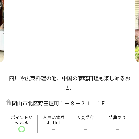
四川や広東料理の他、中国の家庭料理も楽しめるお
店。
数種類のスパイスを巧みに使用した料理にはリピータ
岡山市北区野田屋町１－８－２１ １F
ーが続出！
季節の野菜を豊富に使用しているので、毎日通っても
ポイントが
お買い物券
入会受付
特典あり
使える
利用可
飽きにこないラインナップが目白押し。
〇
-
-
-
紹興酒の種類は、多数ご用意しております。