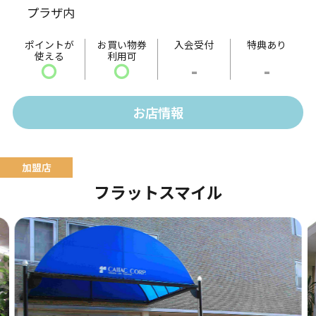
プラザ内
ました。
ポイントが
お買い物券
入会受付
特典あり
使える
利用可
〇
〇
-
-
お店情報
フラットスマイル