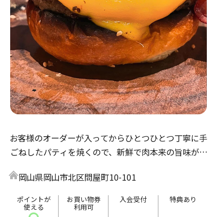
お客様のオーダーが入ってからひとつひとつ丁寧に手
ごねしたパティを焼くので、新鮮で肉本来の旨味が楽
しめ、とてもジューシーです。
岡山県岡山市北区問屋町10-101
バーガーだけでなく、多彩なプレートメニューも人気
です！
ポイントが
お買い物券
入会受付
特典あり
使える
利用可
テラス席では手ぶらでBBQもお楽しみいただけます。
〇
-
-
-