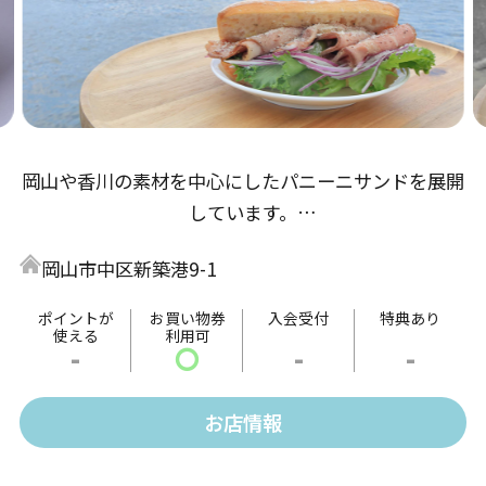
岡山や香川の素材を中心にしたパニーニサンドを展開
しています。
目の前に海が広がったテラスで食べると解放感は最
岡山市中区新築港9-1
高！
自慢のサンドとともに新岡山港でどうぞ憩いのひと時
ポイントが
お買い物券
入会受付
特典あり
使える
利用可
をお過ごしください。
-
〇
-
-
お店情報