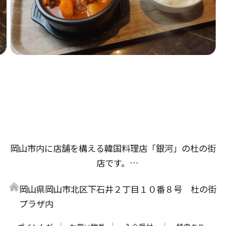
岡山市内に店舗を構える韓国料理店「銀河」の杜の街
店です。
杜の街店では、セットメニューが初登場。韓国ラーメ
岡山県岡山市北区下石井２丁目１０番８号 杜の街
ンと具だくさんで素材のうまみがギュッとつまったキ
プラザ内
ンパがセットになった「ラーメン・キムパブセット」
や、お肉と野菜をガッツリ楽しめる「プルコギセッ