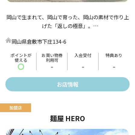
岡山で生まれて、岡山で育った、岡山の素材で作り上
げた「返しの極意」。
醤油返しは「倉敷とら醤油」の本醸造から、鶏の旨味
岡山県倉敷市下庄134-6
とアサリ・牡蠣出汁の３重奏。
味噌返しは「岡山備前味噌」赤味噌、麦味噌をブレン
ポイントが
お買い物券
入会受付
特典あり
使える
利用可
ドし魚醤・酒粕出汁で仕上げた熟成仕込み。
〇
-
-
-
塩返しは「備前鷹取醤油」のうどん返しをベースに、
帆立、あさり・牡蠣出汁で仕上げた珠玉の極意。
お店情報
麺屋 HERO