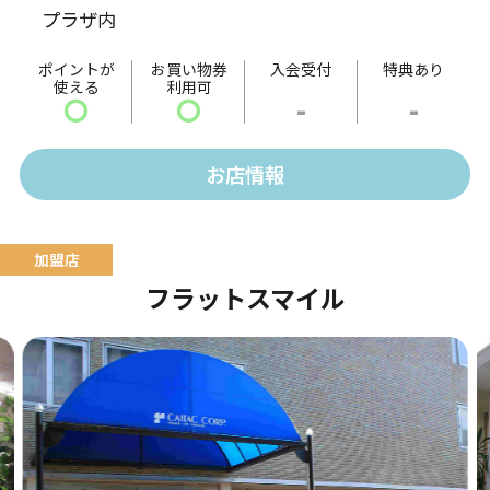
プラザ内
ました。
ポイントが
お買い物券
入会受付
特典あり
使える
利用可
〇
〇
-
-
お店情報
フラットスマイル