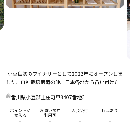
小豆島初のワイナリーとして2022年にオープンしま
した。自社栽培葡萄の他、日本各地から買い付けた葡
萄でもワイン造りをしています。気が付くと１本空い
香川県小豆郡土庄町甲3407番地2
ているような、飲み心地の良いワインたちを是非ご賞
味ください。ワイナリーは小豆島土庄港より車で10分
ポイントが
お買い物券
入会受付
特典あり
使える
利用可
の場所に位置します。ご来島の際はぜひ遊びにいらし
-
-
-
-
てください。瀬戸内海を一望する丘の上でお待ちして