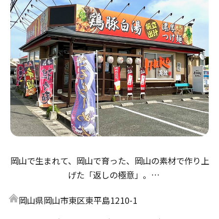
岡山で生まれて、岡山で育った、岡山の素材で作り上
げた「返しの極意」。
醤油返しは「倉敷とら醤油」の本醸造から、鶏の旨味
岡山県岡山市東区東平島1210-1
とアサリ・牡蠣出汁の３重奏。
味噌返しは「岡山備前味噌」赤味噌、麦味噌をブレン