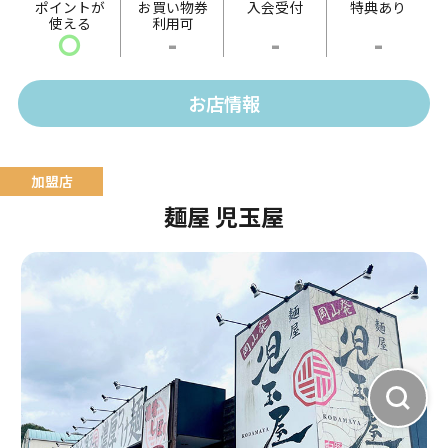
ポイントが
お買い物券
入会受付
特典あり
使える
利用可
ドし魚醤・酒粕出汁で仕上げた熟成仕込み。
〇
-
-
-
塩返しは「備前鷹取醤油」のうどん返しをベースに、
帆立、あさり・牡蠣出汁で仕上げた珠玉の極意。
お店情報
麺屋 児玉屋