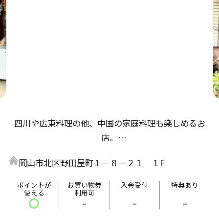
四川や広東料理の他、中国の家庭料理も楽しめるお
店。
数種類のスパイスを巧みに使用した料理にはリピータ
岡山市北区野田屋町１－８－２１ １F
ーが続出！
季節の野菜を豊富に使用しているので、毎日通っても
ポイントが
お買い物券
入会受付
特典あり
使える
利用可
飽きにこないラインナップが目白押し。
〇
-
-
-
紹興酒の種類は、多数ご用意しております。