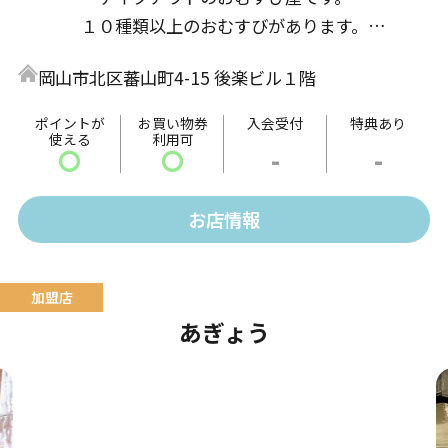
１０種類以上のおむすびがあります。
お得なクーポン配布や毎週土曜日はご来店された全て
岡山市北区蕃山町4-15 後楽ビル１階
のお客様を対象に無料の土曜イベントを開催中。
お子様から大人の方まで幅広い世代のお客様にも楽し
ポイントが
お買い物券
入会受付
特典あり
使える
利用可
んでいただいております。
〇
〇
-
-
おすすめメニュー
お店情報
・しおむすび ・ほぐし鮭むすび ・焼きおにぎ
り ・玄米のおむすび
あぎょう