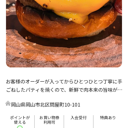
お客様のオーダーが入ってからひとつひとつ丁寧に手
ごねしたパティを焼くので、新鮮で肉本来の旨味が楽
しめ、とてもジューシーです。
岡山県岡山市北区問屋町10-101
バーガーだけでなく、多彩なプレートメニューも人気
です！
ポイントが
お買い物券
入会受付
特典あり
使える
利用可
テラス席では手ぶらでBBQもお楽しみいただけます。
〇
-
-
-