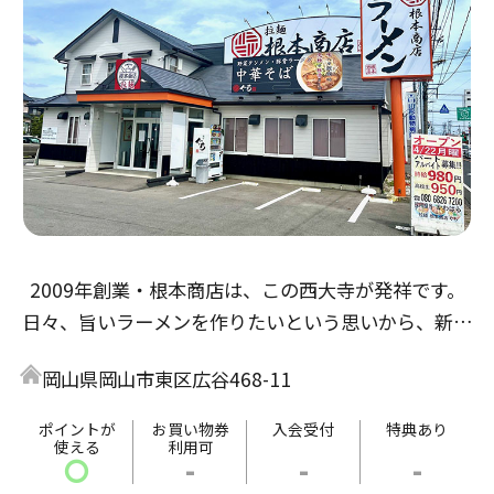
2009年創業・根本商店は、この西大寺が発祥です。
日々、旨いラーメンを作りたいという思いから、新た
なラーメンを作り上げました。目玉商品は、野菜タン
岡山県岡山市東区広谷468-11
メンです。
旨い・まずいと好みはありますが、皆様の評価を基に
ポイントが
お買い物券
入会受付
特典あり
使える
利用可
これからも精進して参ります。
〇
-
-
-