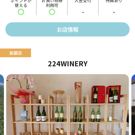
ポイントが
お買い物券
入会受付
特典あり
使える
利用可
ト」など、ボリュームたっぷりのメニューを提供しま
〇
〇
-
-
す。
そのほか、14時以降には夜メニューとして「海鮮チヂ
お店情報
ミ」や「トッポギ」などの単品メニューなども販売。
本格韓国料理の数々をお楽しみください。
224WINERY