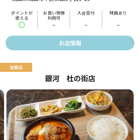
ポイントが
お買い物券
入会受付
特典あり
使える
利用可
〇
-
-
-
お店情報
銀河 杜の街店