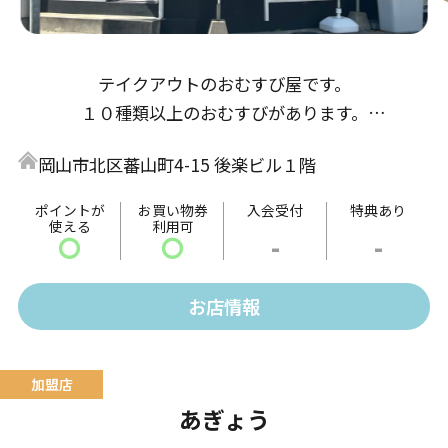
テイクアウトのおむすび屋です。
１０種類以上のおむすびがあります。
お得なクーポン配布や毎週土曜日はご来店された全て
岡山市北区蕃山町4-15 後楽ビル１階
のお客様を対象に無料の土曜イベントを開催中。
お子様から大人の方まで幅広い世代のお客様にも楽し
ポイントが
お買い物券
入会受付
特典あり
使える
利用可
んでいただいております。
〇
〇
-
-
おすすめメニュー
お店情報
・しおむすび ・ほぐし鮭むすび ・焼きおにぎ
り ・玄米のおむすび
あぎょう