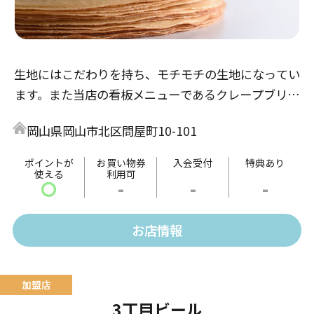
生地にはこだわりを持ち、モチモチの生地になってい
ます。また当店の看板メニューであるクレープブリュ
レはコムクレープが元祖です。味はどこにも負けない
岡山県岡山市北区問屋町10-101
自信があります。
ポイントが
お買い物券
入会受付
特典あり
使える
利用可
〇
-
-
-
お店情報
3丁目ビール