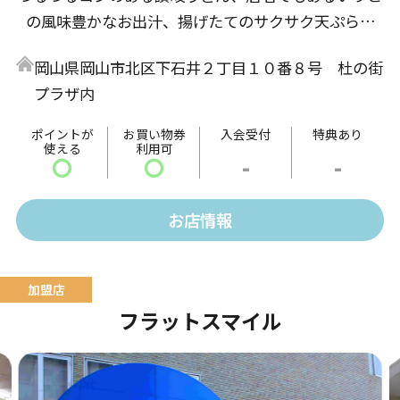
の風味豊かなお出汁、揚げたてのサクサク天ぷらな
ど、研究と試作を重ね、たくさんの方に「美味しい」
岡山県岡山市北区下石井２丁目１０番８号 杜の街
と言っていただけるであろう自慢のメニューが完成し
プラザ内
ました。
ポイントが
お買い物券
入会受付
特典あり
使える
利用可
〇
〇
-
-
お店情報
フラットスマイル