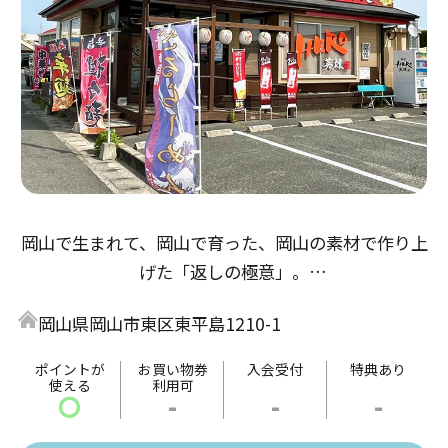
岡山で生まれて、岡山で育った、岡山の素材で作り上
げた「返しの極意」。
醤油返しは「倉敷とら醤油」の本醸造から、鶏の旨味
岡山県岡山市東区東平島1210-1
とアサリ・牡蠣出汁の３重奏。
味噌返しは「岡山備前味噌」赤味噌、麦味噌をブレン
ポイントが
お買い物券
入会受付
特典あり
使える
利用可
ドし魚醤・酒粕出汁で仕上げた熟成仕込み。
〇
-
-
-
塩返しは「備前鷹取醤油」のうどん返しをベースに、
帆立、あさり・牡蠣出汁で仕上げた珠玉の極意。