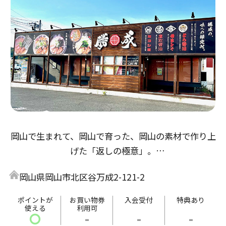
岡山で生まれて、岡山で育った、岡山の素材で作り上
げた「返しの極意」。
醤油返しは「倉敷とら醤油」の本醸造から、鶏の旨味
岡山県岡山市北区谷万成2-121-2
とアサリ・牡蠣出汁の３重奏。
味噌返しは「岡山備前味噌」赤味噌、麦味噌をブレン
ポイントが
お買い物券
入会受付
特典あり
使える
利用可
ドし魚醤・酒粕出汁で仕上げた熟成仕込み。
〇
-
-
-
塩返しは「備前鷹取醤油」のうどん返しをベースに、