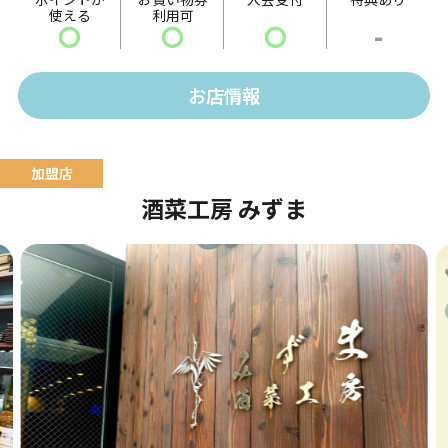
使える
利用可
〇
〇
〇
-
お店情報
酒菜工房 みずま