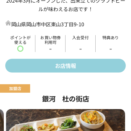
2024年3月にオープンした、出来立てのクラフトビー
ルが味わえるお店です！
岡山県岡山市中区東山3丁目9-10
ポイントが
お買い物券
入会受付
特典あり
使える
利用可
〇
-
-
-
お店情報
銀河 杜の街店