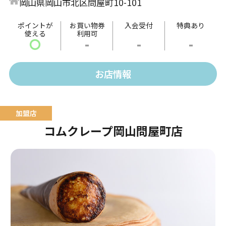
岡山県岡山市北区問屋町10-101
バーガーだけでなく、多彩なプレートメニューも人気
です！
ポイントが
お買い物券
入会受付
特典あり
使える
利用可
テラス席では手ぶらでBBQもお楽しみいただけます。
〇
-
-
-
テラスはワンちゃんもOK！
お店情報
コムクレープ岡山問屋町店