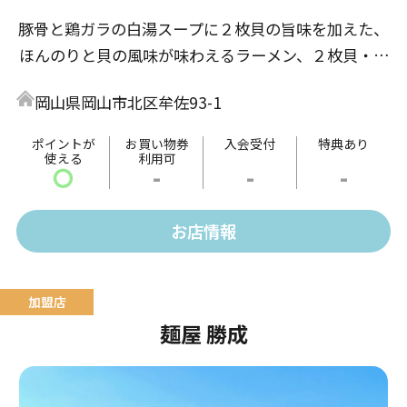
豚骨と鶏ガラの白湯スープに２枚貝の旨味を加えた、
ほんのりと貝の風味が味わえるラーメン、２枚貝・帆
立・あさり・カキの出汁が融合する旨さ！！
岡山県岡山市北区牟佐93-1
自社開発の児玉屋味噌も独自の味噌で既製品は使用し
ておりません。
ポイントが
お買い物券
入会受付
特典あり
使える
利用可
関東風つけ麺は、出汁に最高級の「宗田節」を使用、
〇
-
-
-
太麺がスープに絡む！！
お店情報
麺屋 勝成