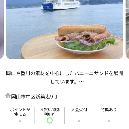
岡山や香川の素材を中心にしたパニーニサンドを展開
しています。
目の前に海が広がったテラスで食べると解放感は最
岡山市中区新築港9-1
高！
自慢のサンドとともに新岡山港でどうぞ憩いのひと時
ポイントが
お買い物券
入会受付
特典あり
使える
利用可
をお過ごしください。
-
〇
-
-