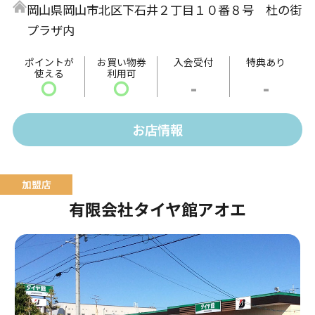
岡山県岡山市北区下石井２丁目１０番８号 杜の街
ンと具だくさんで素材のうまみがギュッとつまったキ
プラザ内
ンパがセットになった「ラーメン・キムパブセット」
や、お肉と野菜をガッツリ楽しめる「プルコギセッ
ポイントが
お買い物券
入会受付
特典あり
使える
利用可
ト」など、ボリュームたっぷりのメニューを提供しま
〇
〇
-
-
す。
そのほか、14時以降には夜メニューとして「海鮮チヂ
お店情報
ミ」や「トッポギ」などの単品メニューなども販売。
本格韓国料理の数々をお楽しみください。
有限会社タイヤ館アオエ