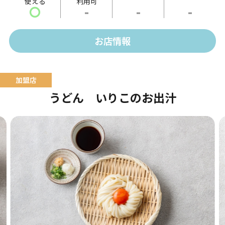
使える
利用可
〇
-
-
-
お店情報
うどん いりこのお出汁