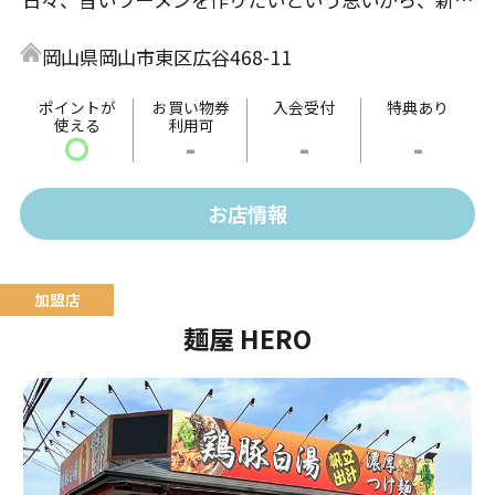
なラーメンを作り上げました。目玉商品は、野菜タン
岡山県岡山市東区広谷468-11
メンです。
旨い・まずいと好みはありますが、皆様の評価を基に
ポイントが
お買い物券
入会受付
特典あり
使える
利用可
これからも精進して参ります。
〇
-
-
-
お店情報
麺屋 HERO