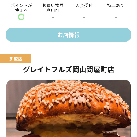
季節の野菜を豊富に使用しているので、毎日通っても
ポイントが
お買い物券
入会受付
特典あり
使える
利用可
飽きにこないラインナップが目白押し。
〇
-
-
-
紹興酒の種類は、多数ご用意しております。
お店情報
グレイトフルズ岡山問屋町店