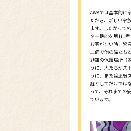
AWAでは基本的
ただき、新しい家
ます。したがってA
ター機能を第1に
お宅がない時、緊
血病で他の猫たち
避難の保護場所（
うに、犬たちがス
うに、また譲渡後
庭としてだけでは
って、それまでの
でいます。