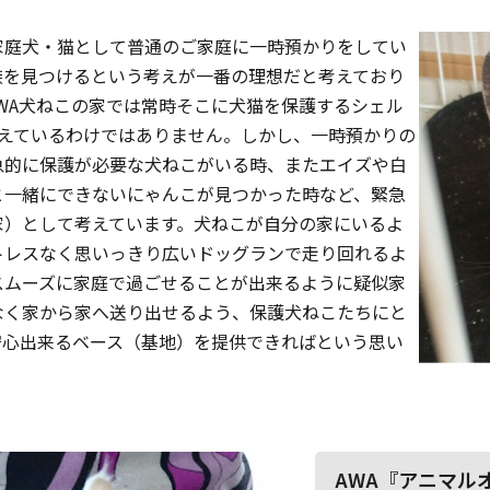
に家庭犬・猫として普通のご家庭に一時預かりをしてい
族を見つけるという考えが一番の理想だと考えており
WA犬ねこの家では常時そこに犬猫を保護するシェル
考えているわけではありません。しかし、一時預かりの
急的に保護が必要な犬ねこがいる時、またエイズや白
と一緒にできないにゃんこが見つかった時など、緊急
家）として考えています。犬ねこが自分の家にいるよ
トレスなく思いっきり広いドッグランで走り回れるよ
スムーズに家庭で過ごせることが出来るように疑似家
なく家から家へ送り出せるよう、保護犬ねこたちにと
安心出来るベース（基地）を提供できればという思い
AWA『アニマル