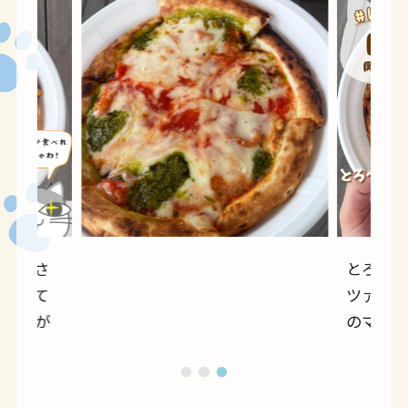
がたくさ
とろ～
していて
ツァ マ
みんなが
のマル