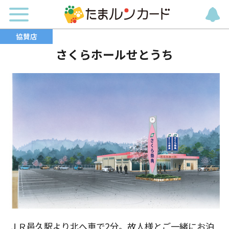
さくらホールせとうち
ＪＲ邑久駅より北へ車で2分。故人様とご一緒にお泊