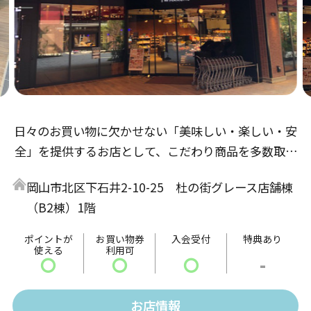
日々のお買い物に欠かせない「美味しい・楽しい・安
全」を提供するお店として、こだわり商品を多数取り
揃えてお客様をお待ちしております。「指定産地から
岡山市北区下石井2-10-25 杜の街グレース店舗棟
届く新鮮直送野菜」「岡山県産和牛の販売」「店内で
（B2棟）1階
焼き上げる県内有名洋菓子店さん監修の焼菓子」な
ど、岡山の魅力を中心に、日本中の「美味しい」を提
ポイントが
お買い物券
入会受付
特典あり
使える
利用可
供し、地域のみなさまに「楽しい」を感じられるお店
〇
〇
〇
-
を目指しています。
お店情報