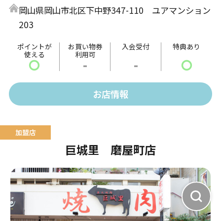
岡山県岡山市北区下中野347-110 ユアマンション
203
ポイントが
お買い物券
入会受付
特典あり
使える
利用可
〇
-
-
〇
お店情報
巨城里 磨屋町店