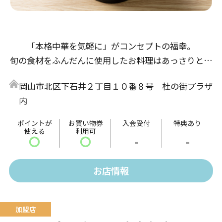
「本格中華を気軽に」がコンセプトの福幸。
旬の食材をふんだんに使用したお料理はあっさりとし
た味付けで、老若男女に喜んでいただける中華料理で
岡山市北区下石井２丁目１０番８号 杜の街プラザ
す。
内
ポイントが
お買い物券
入会受付
特典あり
使える
利用可
〇
〇
-
-
お店情報