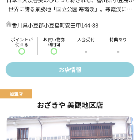
世界に誇る景勝地「国立公園 寒霞渓」。寒霞渓には
渓谷を一望できるロープウェイがあり、また小豆島・
香川県小豆郡小豆島町安田甲144-88
瀬戸内の土産物や島グルメを販売しております。そう
めん、醤油、オリーブオイルなど、小豆島の定番商品
ポイントが
お買い物券
入会受付
特典あり
使える
利用可
から、ショップオリジナル商品も展開しています。
〇
〇
-
-
お店情報
おざきや 美観地区店