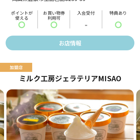
ッチフレーズであります「ハート・フル・メンテナン
ス」をモットーにサービスマン・整備士が安全・安心
ポイントが
お買い物券
入会受付
特典あり
使える
利用可
を第一に考えて車両整備に取り組んでいます。
〇
〇
-
〇
お店情報
ミルク工房ジェラテリアMISAO