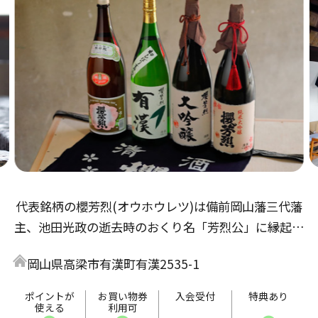
代表銘柄の櫻芳烈(オウホウレツ)は備前岡山藩三代藩
主、池田光政の逝去時のおくり名「芳烈公」に縁起物
の櫻を冠して命名しました。岡山の米とミネラルを豊
岡山県高梁市有漢町有漢2535-1
富に含んだ有漢の天然水で、ほどよい味とのどごしの
よいお酒を造っています。
ポイントが
お買い物券
入会受付
特典あり
使える
利用可