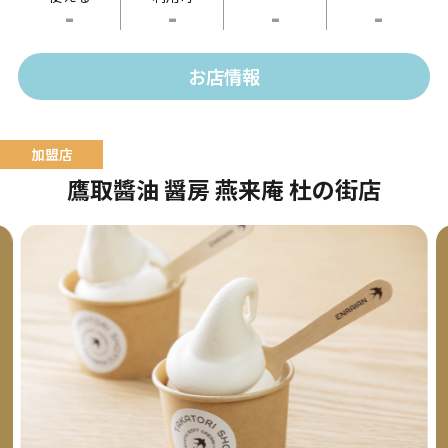
-
-
-
-
供します。
お店情報
鷹取醬油 醤房 燕来庵 杜の街店