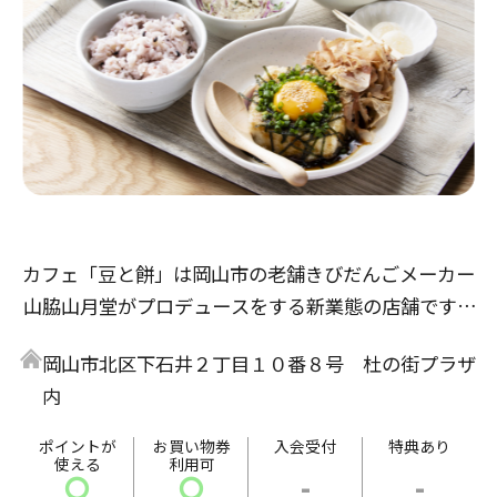
カフェ「豆と餅」は岡山市の老舗きびだんごメーカー
山脇山月堂がプロデュースをする新業態の店舗です。
「気軽に健康」をテーマとして、店内では豆富料理と
岡山市北区下石井２丁目１０番８号 杜の街プラザ
山脇山月堂人気の和菓子をお楽しみいただけます。
内
食事メニューは岡山市で半世紀以上続く豆富店「増田
豆富店」とのコラボレーション。
ポイントが
お買い物券
入会受付
特典あり
使える
利用可
揚げだし豆富定食や豆富丼など、ヘルシーながらボリ
〇
〇
-
-