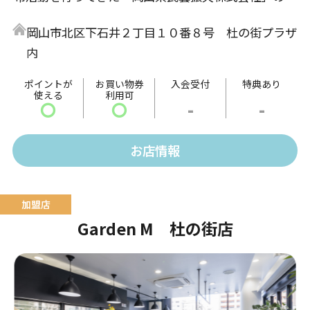
営店舗。家具を中心とした品揃えです。 真面目に作り
岡山市北区下石井２丁目１０番８号 杜の街プラザ
続けられた民藝品には、大量生産されモノにはないあ
内
たたかみや味わい、そして伝統や文化による奥深さが
感じられます。 日常生活を豊かに彩る、手仕事の魅力
ポイントが
お買い物券
入会受付
特典あり
使える
利用可
をご堪能ください。
〇
〇
-
-
お店情報
Garden M 杜の街店