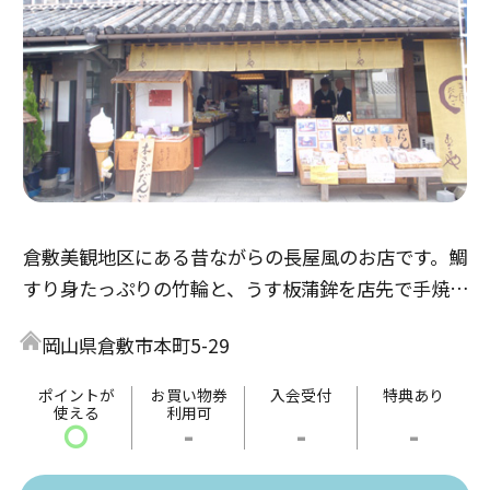
倉敷美観地区にある昔ながらの長屋風のお店です。鯛
すり身たっぷりの竹輪と、うす板蒲鉾を店先で手焼き
し、アツアツをその場でお召し上がりいただけます。
岡山県倉敷市本町5-29
地ビール、焼きたて鯛竹輪セットは絶品で、やみつき
になるおいしさです。また、茶房コーナーでは、手作
ポイントが
お買い物券
入会受付
特典あり
使える
利用可
りのお団子もいただけます。
〇
-
-
-