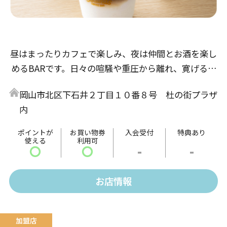
昼はまったりカフェで楽しみ、夜は仲間とお酒を楽し
めるBARです。日々の喧騒や重圧から離れ、寛げるひ
とときを過ごしたい方や、ゆっくり流れる時間の中で
岡山市北区下石井２丁目１０番８号 杜の街プラザ
リラックスした時間を過ごしたい方など、日常のさま
内
ざまなシーンに合ったカフェ＆バーになります。皆様
の貴重なお時間を最適な空間でお楽しみください。
ポイントが
お買い物券
入会受付
特典あり
使える
利用可
〇
〇
-
-
お店情報