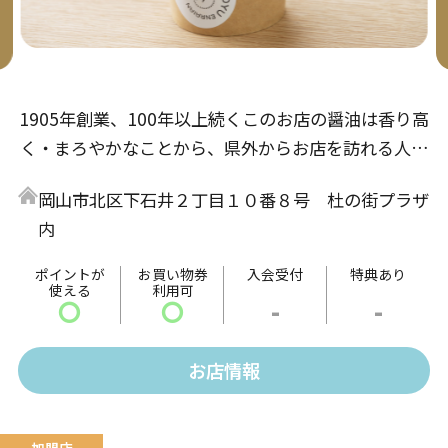
1905年創業、100年以上続くこのお店の醤油は香り高
く・まろやかなことから、県外からお店を訪れる人が
多数いる名店。醤油以外にも色々な食べ物に合う各種
岡山市北区下石井２丁目１０番８号 杜の街プラザ
調味料もご用意！さらに鷹取醤油の風味を気軽に味わ
内
えるもう一つの名物「しょうゆソフトクリーム」もご
ざいます。是非、ご来場の上、ご賞味ください。
ポイントが
お買い物券
入会受付
特典あり
使える
利用可
〇
〇
-
-
お店情報