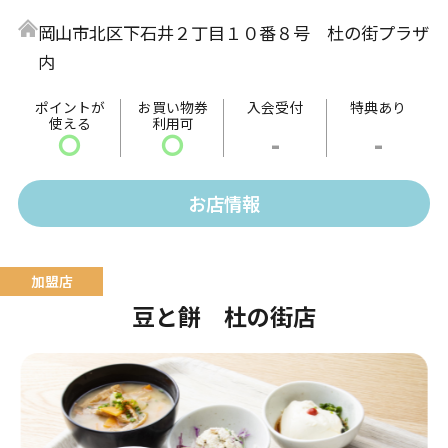
中はトロッと外はカリッと焼きあげることで絶妙な食
岡山市北区下石井２丁目１０番８号 杜の街プラザ
感が楽しめます。
内
味は定番のソースの他、多種多様な種類をご用意して
います。
ポイントが
お買い物券
入会受付
特典あり
使える
利用可
〇
〇
-
-
お店情報
豆と餅 杜の街店