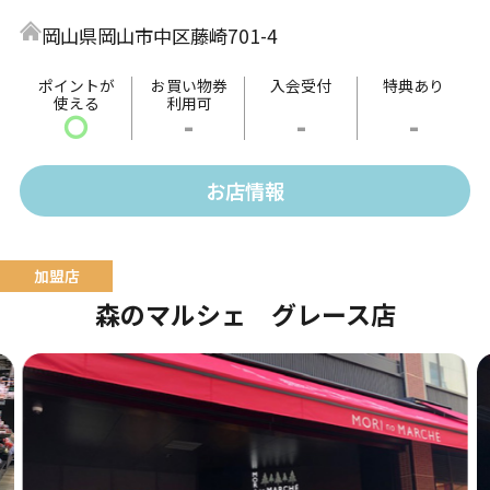
昆布や貝などさまざまなつくだ煮と出会えます。お得
岡山県岡山市中区藤崎701-4
な直売所限定商品も！ぜひご来店くださいませ。
ポイントが
お買い物券
入会受付
特典あり
使える
利用可
〇
-
-
-
お店情報
森のマルシェ グレース店