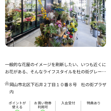
一般的な花屋のイメージを刷新したい、いつも近くに
お花がある、そんなライフスタイルを杜の街グレース
から提案・発信したい。新しい岡山の価値の創出を目
岡山市北区下石井２丁目１０番８号 杜の街プラザ
指すこの街と共に、Garden Mも新たなステージに挑
内
みます。
ポイントが
お買い物券
入会受付
特典あり
使える
利用可