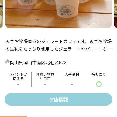
みさお牧場直営のジェラートカフェです。みさお牧場
の生乳をたっぷり使用したジェラートやパニーニなど
の軽食、暖かいお飲み物などもご用意しております。
岡山県岡山市南区北七区628
ポイントが
お買い物券
入会受付
特典あり
使える
利用可
-
-
-
〇
お店情報