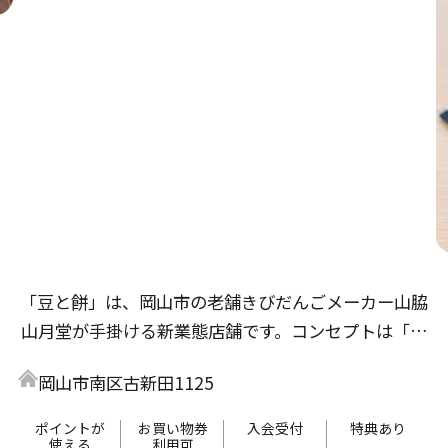
「豆と餅」は、岡山市の老舗きびだんごメーカー山脇
山月堂が手掛ける新業態店舗です。コンセプトは「気
軽に健康」。豆富料理と和スイーツをお楽しみいただ
岡山市南区古新田1125
け、食事メニューは岡山市で半世紀以上続く「増田豆
富店」とのコラボレーション。揚げ出し豆富や豆富丼
ポイントが
お買い物券
入会受付
特典あり
使える
利用可
等、ヘルシーかつボリュームたっぷりのお食事をご提