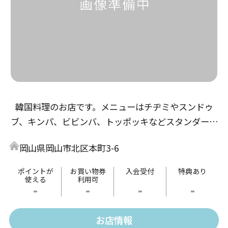
韓国料理のお店です。メニューはチヂミやスンドゥ
ブ、キンパ、ビビンバ、トッポッキなどスタンダード
な韓国料理から、カルビ丼やユッケ寿司などオリジナ
岡山県岡山市北区本町3-6
ル料理と色々有りますのでお気軽にお立ち寄りくださ
い。
ポイントが
お買い物券
入会受付
特典あり
使える
利用可
-
-
-
-
お店情報