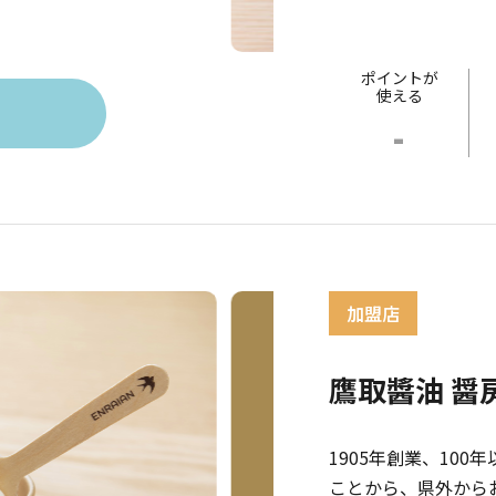
ポイントが
使える
-
鷹取醬油 醤
1905年創業、10
ことから、県外から