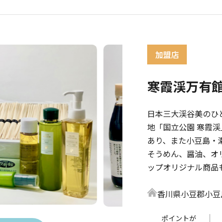
寒霞渓万有
日本三大渓谷美のひ
地「国立公園 寒霞
あり、また小豆島・
そうめん、醤油、オ
ップオリジナル商品
香川県小豆郡小豆島
ポイントが