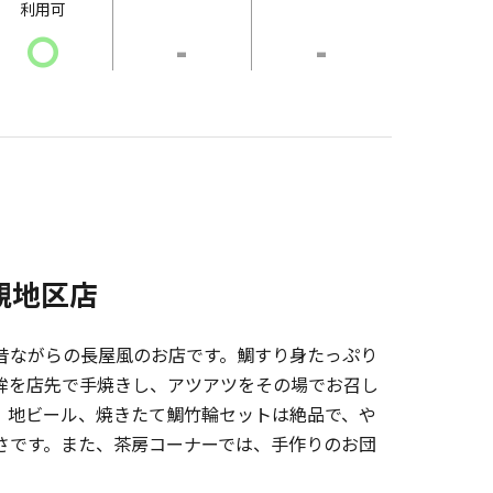
利用可
〇
-
-
観地区店
昔ながらの長屋風のお店です。鯛すり身たっぷり
鉾を店先で手焼きし、アツアツをその場でお召し
。地ビール、焼きたて鯛竹輪セットは絶品で、や
さです。また、茶房コーナーでは、手作りのお団