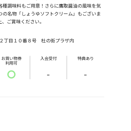
各種調味料もご用意！さらに鷹取醤油の風味を気
つの名物「しょうゆソフトクリーム」もございま
上、ご賞味ください。
２丁目１０番８号 杜の街プラザ内
お買い物券
入会受付
特典あり
利用可
〇
-
-