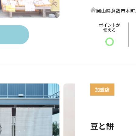
岡山県倉敷市本町5
ポイントが
使える
〇
豆と餅