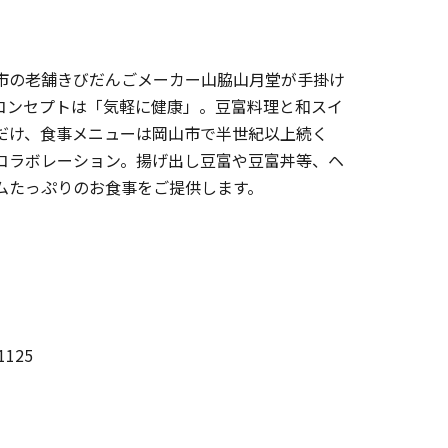
市の老舗きびだんごメーカー山脇山月堂が手掛け
コンセプトは「気軽に健康」。豆富料理と和スイ
だけ、食事メニューは岡山市で半世紀以上続く
コラボレーション。揚げ出し豆富や豆富丼等、ヘ
ムたっぷりのお食事をご提供します。
125