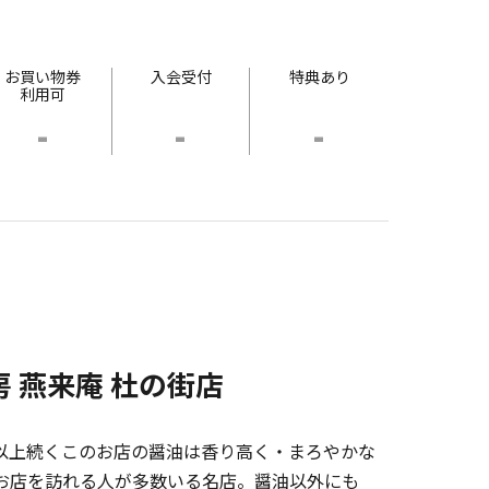
お買い物券
入会受付
特典あり
利用可
-
-
-
房 燕来庵 杜の街店
0年以上続くこのお店の醤油は香り高く・まろやかな
お店を訪れる人が多数いる名店。醤油以外にも