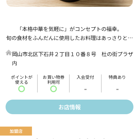
「本格中華を気軽に」がコンセプトの福幸。
旬の食材をふんだんに使用したお料理はあっさりとし
た味付けで、老若男女に喜んでいただける中華料理で
岡山市北区下石井２丁目１０番８号 杜の街プラザ
す。
内
ポイントが
お買い物券
入会受付
特典あり
使える
利用可
〇
〇
-
-
お店情報