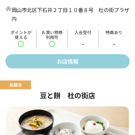
中はトロッと外はカリッと焼きあげることで絶妙な食
岡山市北区下石井２丁目１０番８号 杜の街プラザ
感が楽しめます。
内
味は定番のソースの他、多種多様な種類をご用意して
います。
ポイントが
お買い物券
入会受付
特典あり
使える
利用可
〇
〇
-
-
お店情報
豆と餅 杜の街店