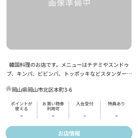
韓国料理のお店です。メニューはチヂミやスンドゥ
ブ、キンパ、ビビンバ、トッポッキなどスタンダード
な韓国料理から、カルビ丼やユッケ寿司などオリジナ
岡山県岡山市北区本町3-6
ル料理と色々有りますのでお気軽にお立ち寄りくださ
い。
ポイントが
お買い物券
入会受付
特典あり
使える
利用可
-
-
-
-
お店情報