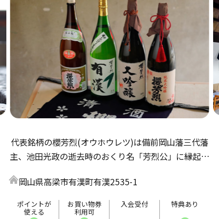
代表銘柄の櫻芳烈(オウホウレツ)は備前岡山藩三代藩
主、池田光政の逝去時のおくり名「芳烈公」に縁起物
の櫻を冠して命名しました。岡山の米とミネラルを豊
岡山県高梁市有漢町有漢2535-1
富に含んだ有漢の天然水で、ほどよい味とのどごしの
よいお酒を造っています。
ポイントが
お買い物券
入会受付
特典あり
使える
利用可