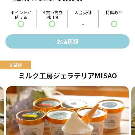
ッチフレーズであります「ハート・フル・メンテナン
ス」をモットーにサービスマン・整備士が安全・安心
ポイントが
お買い物券
入会受付
特典あり
使える
利用可
を第一に考えて車両整備に取り組んでいます。
〇
〇
-
〇
お店情報
ミルク工房ジェラテリアMISAO