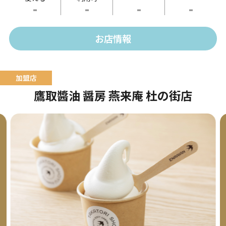
-
-
-
-
供します。
お店情報
鷹取醬油 醤房 燕来庵 杜の街店