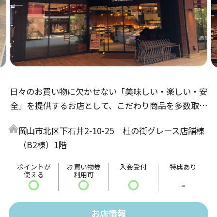
日々のお買い物に欠かせない「美味しい・楽しい・安
全」を提供するお店として、こだわり商品を多数取り
揃えてお客様をお待ちしております。「指定産地から
岡山市北区下石井2-10-25 杜の街グレース店舗棟
届く新鮮直送野菜」「岡山県産和牛の販売」「店内で
（B2棟）1階
焼き上げる県内有名洋菓子店さん監修の焼菓子」な
ど、岡山の魅力を中心に、日本中の「美味しい」を提
ポイントが
お買い物券
入会受付
特典あり
使える
利用可
供し、地域のみなさまに「楽しい」を感じられるお店
〇
〇
〇
-
を目指しています。
お店情報