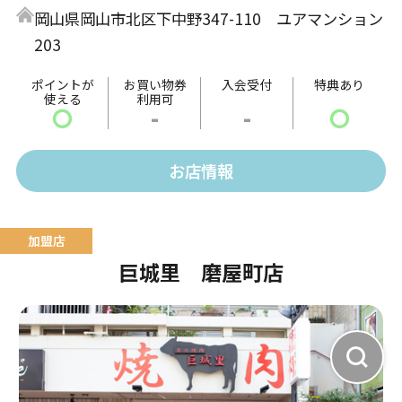
岡山県岡山市北区下中野347-110 ユアマンション
203
ポイントが
お買い物券
入会受付
特典あり
使える
利用可
〇
-
-
〇
お店情報
巨城里 磨屋町店