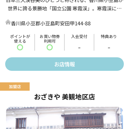
世界に誇る景勝地「国立公園 寒霞渓」。寒霞渓には
渓谷を一望できるロープウェイがあり、また小豆島・
香川県小豆郡小豆島町安田甲144-88
瀬戸内の土産物や島グルメを販売しております。そう
めん、醤油、オリーブオイルなど、小豆島の定番商品
ポイントが
お買い物券
入会受付
特典あり
使える
利用可
から、ショップオリジナル商品も展開しています。
〇
〇
-
-
お店情報
おざきや 美観地区店