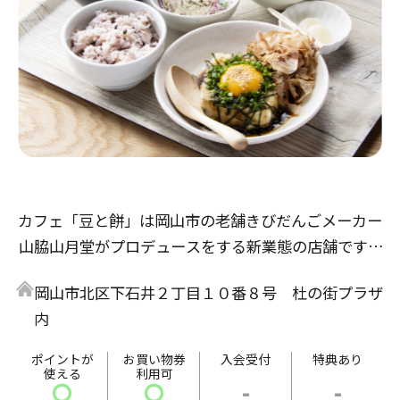
カフェ「豆と餅」は岡山市の老舗きびだんごメーカー
山脇山月堂がプロデュースをする新業態の店舗です。
「気軽に健康」をテーマとして、店内では豆富料理と
岡山市北区下石井２丁目１０番８号 杜の街プラザ
山脇山月堂人気の和菓子をお楽しみいただけます。
内
食事メニューは岡山市で半世紀以上続く豆富店「増田
豆富店」とのコラボレーション。
ポイントが
お買い物券
入会受付
特典あり
使える
利用可
揚げだし豆富定食や豆富丼など、ヘルシーながらボリ
〇
〇
-
-