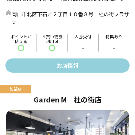
営店舗。家具を中心とした品揃えです。 真面目に作り
岡山市北区下石井２丁目１０番８号 杜の街プラザ
続けられた民藝品には、大量生産されモノにはないあ
内
たたかみや味わい、そして伝統や文化による奥深さが
感じられます。 日常生活を豊かに彩る、手仕事の魅力
ポイントが
お買い物券
入会受付
特典あり
使える
利用可
をご堪能ください。
〇
〇
-
-
お店情報
Garden M 杜の街店