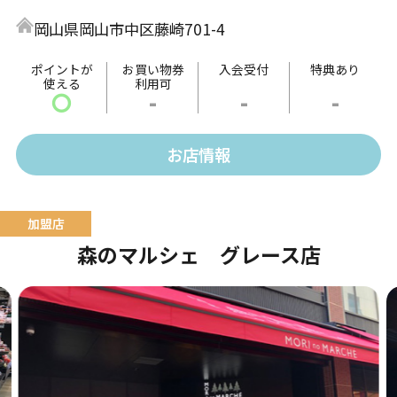
昆布や貝などさまざまなつくだ煮と出会えます。お得
岡山県岡山市中区藤崎701-4
な直売所限定商品も！ぜひご来店くださいませ。
ポイントが
お買い物券
入会受付
特典あり
使える
利用可
〇
-
-
-
お店情報
森のマルシェ グレース店