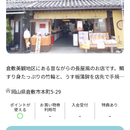
倉敷美観地区にある昔ながらの長屋風のお店です。鯛
すり身たっぷりの竹輪と、うす板蒲鉾を店先で手焼き
し、アツアツをその場でお召し上がりいただけます。
岡山県倉敷市本町5-29
地ビール、焼きたて鯛竹輪セットは絶品で、やみつき
になるおいしさです。また、茶房コーナーでは、手作
ポイントが
お買い物券
入会受付
特典あり
使える
利用可
りのお団子もいただけます。
〇
-
-
-