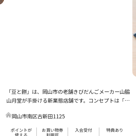
「豆と餅」は、岡山市の老舗きびだんごメーカー山脇
山月堂が手掛ける新業態店舗です。コンセプトは「気
軽に健康」。豆富料理と和スイーツをお楽しみいただ
岡山市南区古新田1125
け、食事メニューは岡山市で半世紀以上続く「増田豆
富店」とのコラボレーション。揚げ出し豆富や豆富丼
ポイントが
お買い物券
入会受付
特典あり
使える
利用可
等、ヘルシーかつボリュームたっぷりのお食事をご提