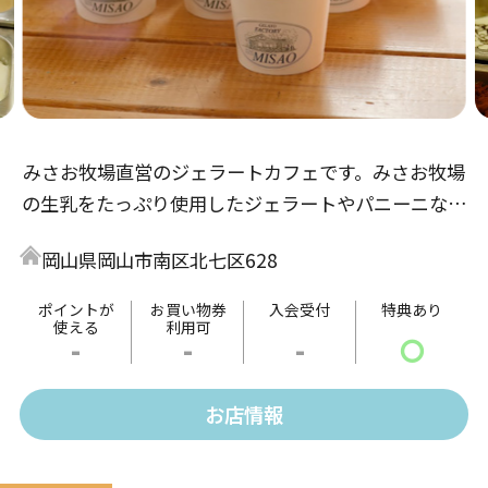
みさお牧場直営のジェラートカフェです。みさお牧場
の生乳をたっぷり使用したジェラートやパニーニなど
の軽食、暖かいお飲み物などもご用意しております。
岡山県岡山市南区北七区628
ポイントが
お買い物券
入会受付
特典あり
使える
利用可
-
-
-
〇
お店情報