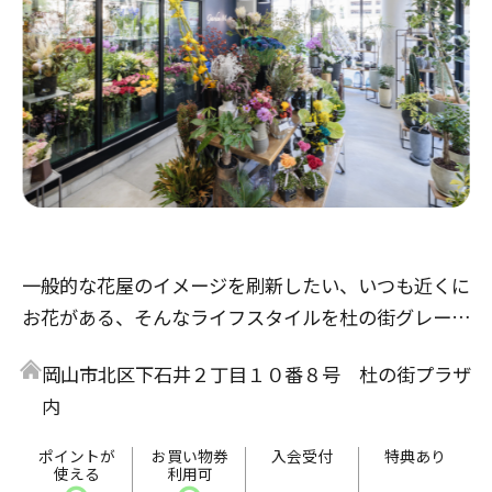
一般的な花屋のイメージを刷新したい、いつも近くに
お花がある、そんなライフスタイルを杜の街グレース
から提案・発信したい。新しい岡山の価値の創出を目
岡山市北区下石井２丁目１０番８号 杜の街プラザ
指すこの街と共に、Garden Mも新たなステージに挑
内
みます。
ポイントが
お買い物券
入会受付
特典あり
使える
利用可