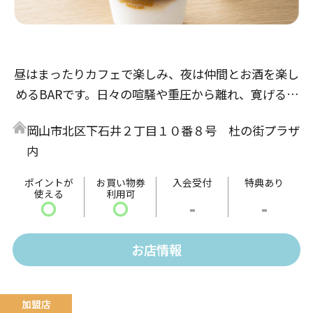
昼はまったりカフェで楽しみ、夜は仲間とお酒を楽し
めるBARです。日々の喧騒や重圧から離れ、寛げるひ
とときを過ごしたい方や、ゆっくり流れる時間の中で
岡山市北区下石井２丁目１０番８号 杜の街プラザ
リラックスした時間を過ごしたい方など、日常のさま
内
ざまなシーンに合ったカフェ＆バーになります。皆様
の貴重なお時間を最適な空間でお楽しみください。
ポイントが
お買い物券
入会受付
特典あり
使える
利用可
〇
〇
-
-
お店情報