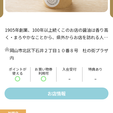
1905年創業、100年以上続くこのお店の醤油は香り高
く・まろやかなことから、県外からお店を訪れる人が
多数いる名店。醤油以外にも色々な食べ物に合う各種
岡山市北区下石井２丁目１０番８号 杜の街プラザ
調味料もご用意！さらに鷹取醤油の風味を気軽に味わ
内
えるもう一つの名物「しょうゆソフトクリーム」もご
ざいます。是非、ご来場の上、ご賞味ください。
ポイントが
お買い物券
入会受付
特典あり
使える
利用可
〇
〇
-
-
お店情報