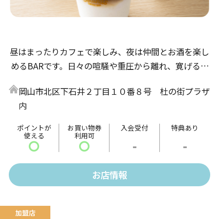
昼はまったりカフェで楽しみ、夜は仲間とお酒を楽し
めるBARです。日々の喧騒や重圧から離れ、寛げるひ
とときを過ごしたい方や、ゆっくり流れる時間の中で
岡山市北区下石井２丁目１０番８号 杜の街プラザ
リラックスした時間を過ごしたい方など、日常のさま
内
ざまなシーンに合ったカフェ＆バーになります。皆様
の貴重なお時間を最適な空間でお楽しみください。
ポイントが
お買い物券
入会受付
特典あり
使える
利用可
〇
〇
-
-
お店情報