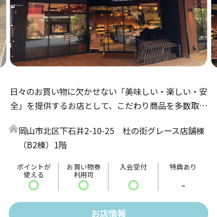
日々のお買い物に欠かせない「美味しい・楽しい・安
全」を提供するお店として、こだわり商品を多数取り
揃えてお客様をお待ちしております。「指定産地から
岡山市北区下石井2-10-25 杜の街グレース店舗棟
届く新鮮直送野菜」「岡山県産和牛の販売」「店内で
（B2棟）1階
焼き上げる県内有名洋菓子店さん監修の焼菓子」な
ど、岡山の魅力を中心に、日本中の「美味しい」を提
ポイントが
お買い物券
入会受付
特典あり
使える
利用可
供し、地域のみなさまに「楽しい」を感じられるお店
〇
〇
〇
-
を目指しています。
お店情報