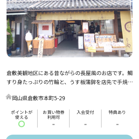
倉敷美観地区にある昔ながらの長屋風のお店です。鯛
すり身たっぷりの竹輪と、うす板蒲鉾を店先で手焼き
し、アツアツをその場でお召し上がりいただけます。
岡山県倉敷市本町5-29
地ビール、焼きたて鯛竹輪セットは絶品で、やみつき
になるおいしさです。また、茶房コーナーでは、手作
ポイントが
お買い物券
入会受付
特典あり
使える
利用可
りのお団子もいただけます。
〇
-
-
-