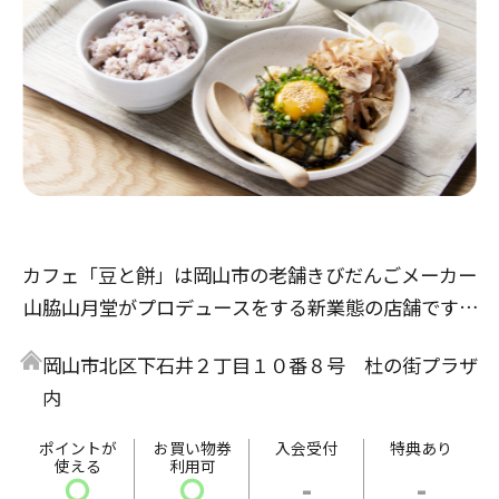
カフェ「豆と餅」は岡山市の老舗きびだんごメーカー
山脇山月堂がプロデュースをする新業態の店舗です。
「気軽に健康」をテーマとして、店内では豆富料理と
岡山市北区下石井２丁目１０番８号 杜の街プラザ
山脇山月堂人気の和菓子をお楽しみいただけます。
内
食事メニューは岡山市で半世紀以上続く豆富店「増田
豆富店」とのコラボレーション。
ポイントが
お買い物券
入会受付
特典あり
使える
利用可
揚げだし豆富定食や豆富丼など、ヘルシーながらボリ
〇
〇
-
-