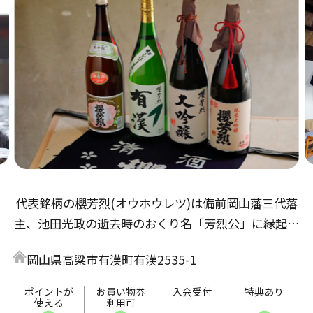
代表銘柄の櫻芳烈(オウホウレツ)は備前岡山藩三代藩
主、池田光政の逝去時のおくり名「芳烈公」に縁起物
の櫻を冠して命名しました。岡山の米とミネラルを豊
岡山県高梁市有漢町有漢2535-1
富に含んだ有漢の天然水で、ほどよい味とのどごしの
よいお酒を造っています。
ポイントが
お買い物券
入会受付
特典あり
使える
利用可