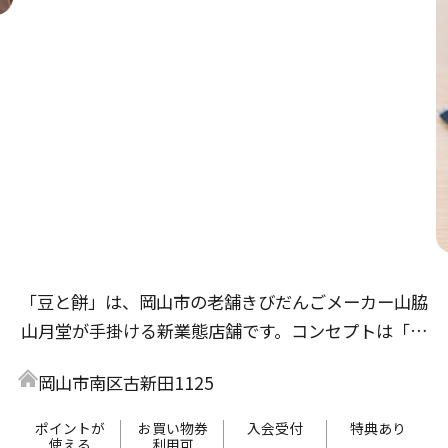
「豆と餅」は、岡山市の老舗きびだんごメーカー山脇
山月堂が手掛ける新業態店舗です。コンセプトは「気
軽に健康」。豆富料理と和スイーツをお楽しみいただ
岡山市南区古新田1125
け、食事メニューは岡山市で半世紀以上続く「増田豆
富店」とのコラボレーション。揚げ出し豆富や豆富丼
ポイントが
お買い物券
入会受付
特典あり
使える
利用可
等、ヘルシーかつボリュームたっぷりのお食事をご提