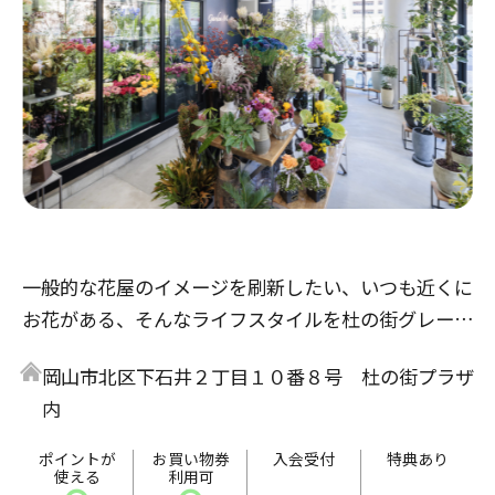
一般的な花屋のイメージを刷新したい、いつも近くに
お花がある、そんなライフスタイルを杜の街グレース
から提案・発信したい。新しい岡山の価値の創出を目
岡山市北区下石井２丁目１０番８号 杜の街プラザ
指すこの街と共に、Garden Mも新たなステージに挑
内
みます。
ポイントが
お買い物券
入会受付
特典あり
使える
利用可