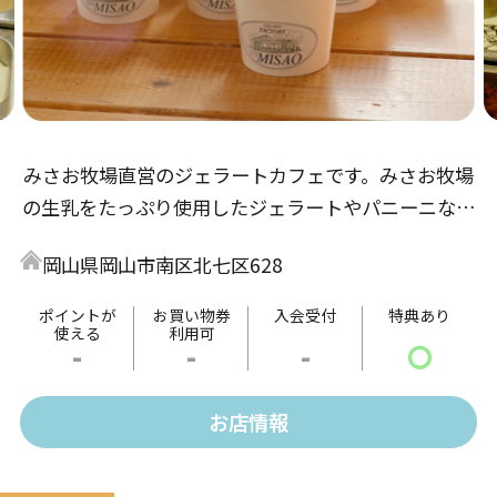
みさお牧場直営のジェラートカフェです。みさお牧場
の生乳をたっぷり使用したジェラートやパニーニなど
の軽食、暖かいお飲み物などもご用意しております。
岡山県岡山市南区北七区628
ポイントが
お買い物券
入会受付
特典あり
使える
利用可
-
-
-
〇
お店情報