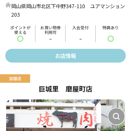
岡山県岡山市北区下中野347-110 ユアマンション
203
ポイントが
お買い物券
入会受付
特典あり
使える
利用可
〇
-
-
〇
お店情報
巨城里 磨屋町店