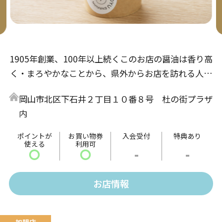
1905年創業、100年以上続くこのお店の醤油は香り高
く・まろやかなことから、県外からお店を訪れる人が
多数いる名店。醤油以外にも色々な食べ物に合う各種
岡山市北区下石井２丁目１０番８号 杜の街プラザ
調味料もご用意！さらに鷹取醤油の風味を気軽に味わ
内
えるもう一つの名物「しょうゆソフトクリーム」もご
ざいます。是非、ご来場の上、ご賞味ください。
ポイントが
お買い物券
入会受付
特典あり
使える
利用可
〇
〇
-
-
お店情報