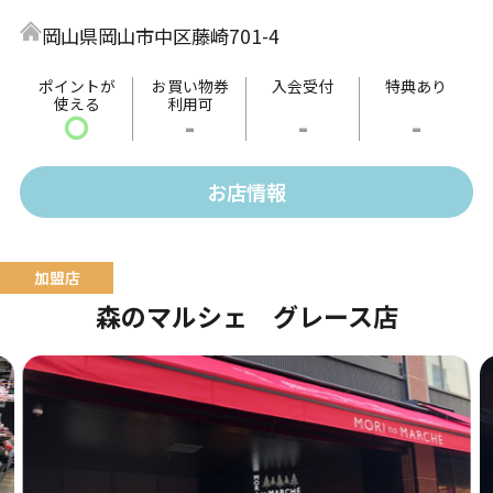
昆布や貝などさまざまなつくだ煮と出会えます。お得
岡山県岡山市中区藤崎701-4
な直売所限定商品も！ぜひご来店くださいませ。
ポイントが
お買い物券
入会受付
特典あり
使える
利用可
〇
-
-
-
お店情報
森のマルシェ グレース店