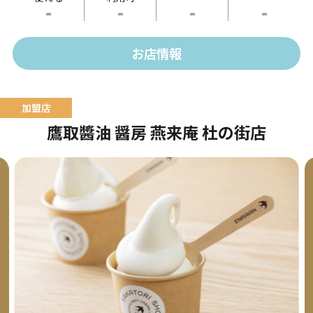
-
-
-
-
供します。
お店情報
鷹取醬油 醤房 燕来庵 杜の街店