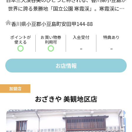
世界に誇る景勝地「国立公園 寒霞渓」。寒霞渓には
渓谷を一望できるロープウェイがあり、また小豆島・
香川県小豆郡小豆島町安田甲144-88
瀬戸内の土産物や島グルメを販売しております。そう
めん、醤油、オリーブオイルなど、小豆島の定番商品
ポイントが
お買い物券
入会受付
特典あり
使える
利用可
から、ショップオリジナル商品も展開しています。
〇
〇
-
-
お店情報
おざきや 美観地区店