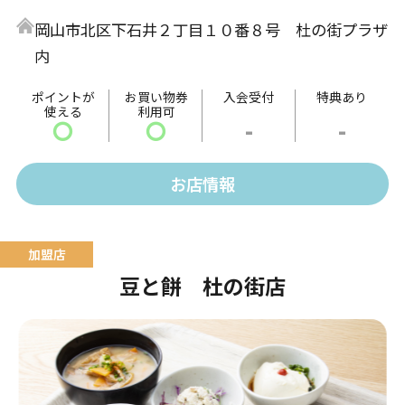
中はトロッと外はカリッと焼きあげることで絶妙な食
岡山市北区下石井２丁目１０番８号 杜の街プラザ
感が楽しめます。
内
味は定番のソースの他、多種多様な種類をご用意して
います。
ポイントが
お買い物券
入会受付
特典あり
使える
利用可
〇
〇
-
-
お店情報
豆と餅 杜の街店