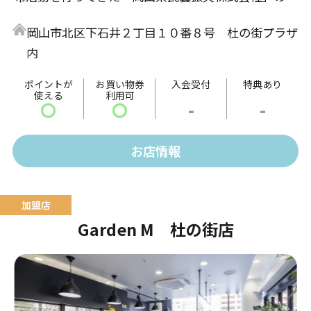
営店舗。家具を中心とした品揃えです。 真面目に作り
岡山市北区下石井２丁目１０番８号 杜の街プラザ
続けられた民藝品には、大量生産されモノにはないあ
内
たたかみや味わい、そして伝統や文化による奥深さが
感じられます。 日常生活を豊かに彩る、手仕事の魅力
ポイントが
お買い物券
入会受付
特典あり
使える
利用可
をご堪能ください。
〇
〇
-
-
お店情報
Garden M 杜の街店