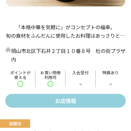
「本格中華を気軽に」がコンセプトの福幸。
旬の食材をふんだんに使用したお料理はあっさりとし
た味付けで、老若男女に喜んでいただける中華料理で
岡山市北区下石井２丁目１０番８号 杜の街プラザ
す。
内
ポイントが
お買い物券
入会受付
特典あり
使える
利用可
〇
〇
-
-
お店情報