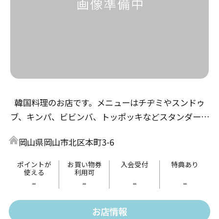
韓国料理のお店です。メニューはチヂミやスンドゥ
ブ、キンパ、ビビンバ、トッポッキなどスタンダード
な韓国料理から、カルビ丼やユッケ寿司などオリジナ
岡山県岡山市北区本町3-6
ル料理と色々有りますのでお気軽にお立ち寄りくださ
い。
ポイントが
お買い物券
入会受付
特典あり
使える
利用可
-
-
-
-
お店情報