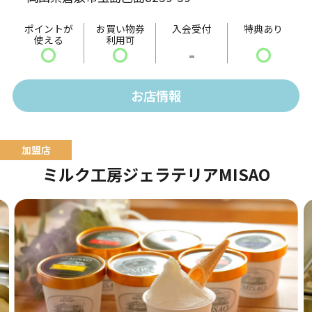
ッチフレーズであります「ハート・フル・メンテナン
ス」をモットーにサービスマン・整備士が安全・安心
ポイントが
お買い物券
入会受付
特典あり
使える
利用可
を第一に考えて車両整備に取り組んでいます。
〇
〇
-
〇
お店情報
ミルク工房ジェラテリアMISAO