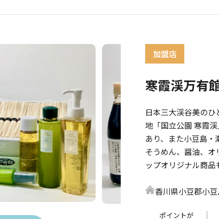
寒霞渓万有
日本三大渓谷美のひ
地「国立公園 寒霞
あり、また小豆島・
そうめん、醤油、オ
ップオリジナル商品
香川県小豆郡小豆島
ポイントが