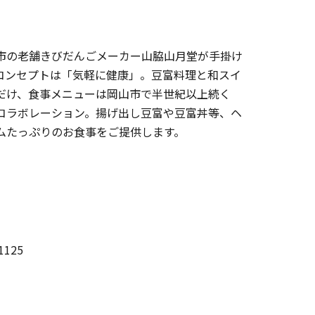
市の老舗きびだんごメーカー山脇山月堂が手掛け
コンセプトは「気軽に健康」。豆富料理と和スイ
だけ、食事メニューは岡山市で半世紀以上続く
コラボレーション。揚げ出し豆富や豆富丼等、ヘ
ムたっぷりのお食事をご提供します。
125