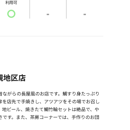
利用可
〇
-
-
観地区店
昔ながらの長屋風のお店です。鯛すり身たっぷり
鉾を店先で手焼きし、アツアツをその場でお召し
。地ビール、焼きたて鯛竹輪セットは絶品で、や
さです。また、茶房コーナーでは、手作りのお団