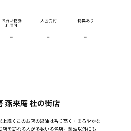
お買い物券
入会受付
特典あり
利用可
-
-
-
房 燕来庵 杜の街店
0年以上続くこのお店の醤油は香り高く・まろやかな
お店を訪れる人が多数いる名店。醤油以外にも