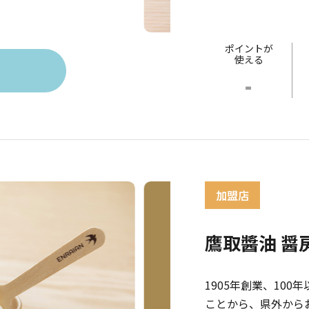
ポイントが
使える
-
鷹取醬油 醤
1905年創業、10
ことから、県外から