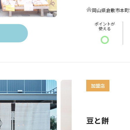
岡山県倉敷市本町5
ポイントが
使える
〇
豆と餅