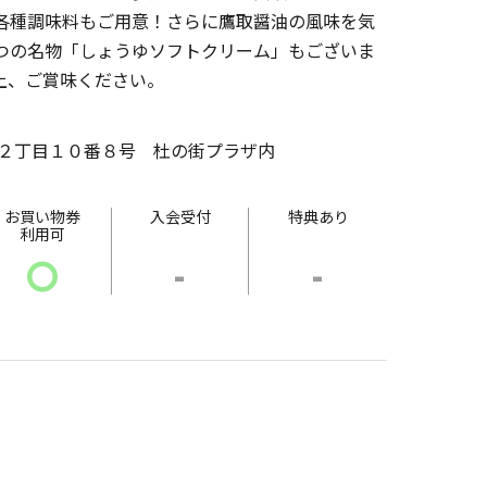
各種調味料もご用意！さらに鷹取醤油の風味を気
つの名物「しょうゆソフトクリーム」もございま
上、ご賞味ください。
２丁目１０番８号 杜の街プラザ内
お買い物券
入会受付
特典あり
利用可
〇
-
-