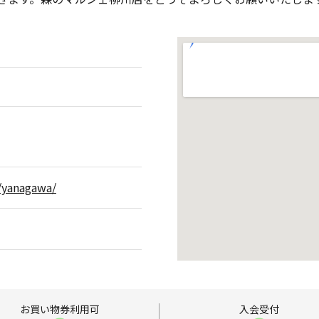
e/yanagawa/
お買い物券
利用可
入会受付