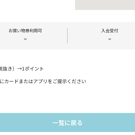
お買い物券
利用可
入会受付
-
-
（税抜き）→1ポイント
にカードまたはアプリをご提示ください
一覧に戻る