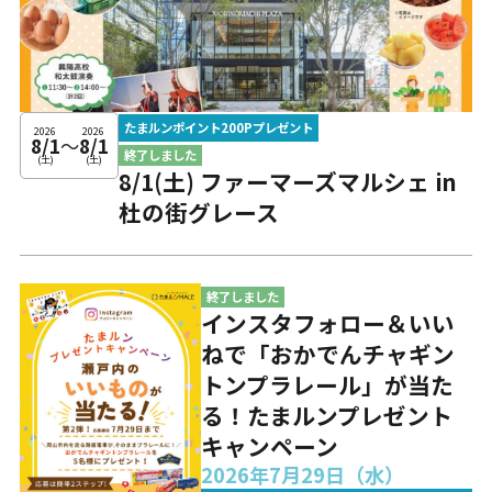
たまルンポイント200Pプレゼント
2026
2026
8/1
～
8/1
終了しました
(土)
(土)
8/1(土) ファーマーズマルシェ in
杜の街グレース
終了しました
インスタフォロー＆いい
ねで「おかでんチャギン
トンプラレール」が当た
る！たまルンプレゼント
キャンペーン
2026年7月29日（水）