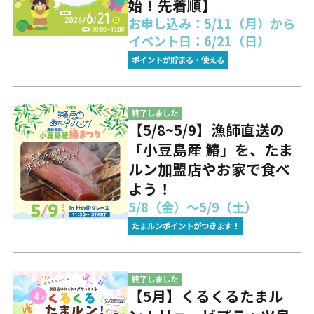
始！先着順】
お申し込み：5/11（月）から
イベント日：6/21（日）
ポイントが貯まる・使える
終了しました
【5/8~5/9】漁師直送の
「小豆島産 鰆」を、たま
ルン加盟店やお家で食べ
よう！
5/8（金）～5/9（土）
たまルンポイントがつきます！
終了しました
【5月】くるくるたまル