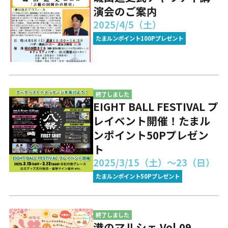
演会のご案内
2025/4/5（土）
たまルンポイント100Pプレゼント
終了しました
EIGHT BALL FESTIVAL プ
レイベント開催！たまル
ンポイント50Pプレゼン
ト
2025/3/15（土）～23（日）
たまルンポイント50Pプレゼント
終了しました
港のマルシェ Vol.09