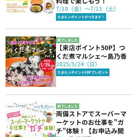
料理で楽しもう！
7/10（金）～7/11（土）
たまルンポイントがつきます！
終了しました
【来店ポイント50P】つ
くだ煮マルシェ～島乃香
2025/5/24（日）
たまルンポイント50Pプレゼント
終了しました
両備ストアでスーパーマ
ーケットのお仕事を”ガ
チ”体験！【お申込み開