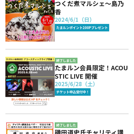
つくだ煮マルシェ～島乃
香
2024/6/1（日）
たまルンポイント200Pプレゼント
終了しました
たまルン会員限定！ACOU
STIC LIVE 開催
2025/6/28（土）
チケット申込受付中！
終了しました
磯田道史氏チャリティ講