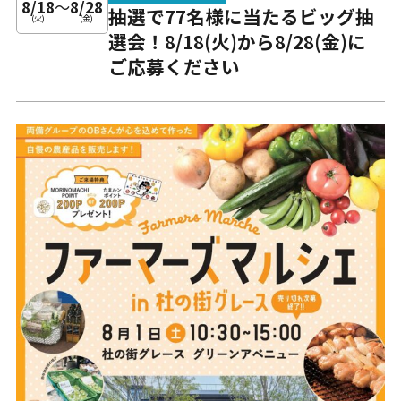
8/18
～
8/28
抽選で77名様に当たるビッグ抽
(火)
(金)
選会！8/18(火)から8/28(金)に
ご応募ください