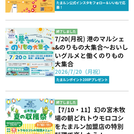
たまルン公式インスタをフォロー＆いいねで応
募！
終了しました
7/20(月祝) 港のマルシェ
&のりもの大集合～おいし
いグルメと働くのりもの
大集合
2026/7/20（月祝）
たまルンポイント200Pプレゼント
終了しました
【7/10・11】幻の宮木牧
場の朝どれトウモロコシ
をたまルン加盟店の特別