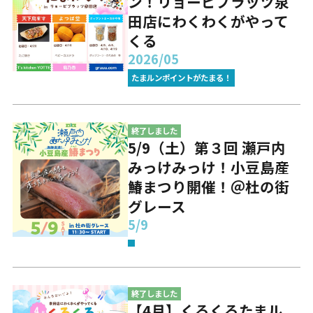
ン！リョービプラッツ泉
田店にわくわくがやって
くる
2026/05
たまルンポイントがたまる！
終了しました
5/9（土）第３回 瀬戸内
みっけみっけ！小豆島産
鰆まつり開催！＠杜の街
グレース
5/9
終了しました
【4月】くるくるたまル