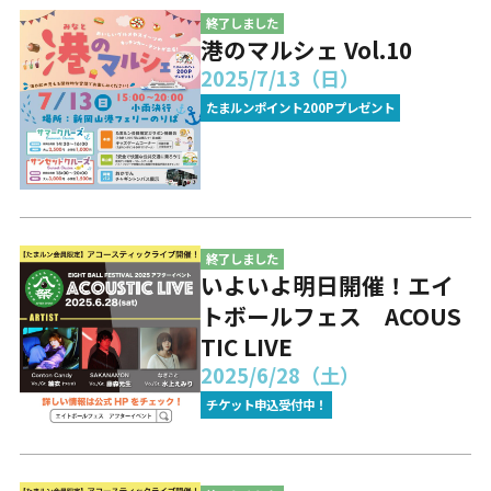
終了しました
港のマルシェ Vol.10
2025/7/13（日）
たまルンポイント200Pプレゼント
終了しました
いよいよ明日開催！エイ
トボールフェス ACOUS
TIC LIVE
2025/6/28（土）
チケット申込受付中！