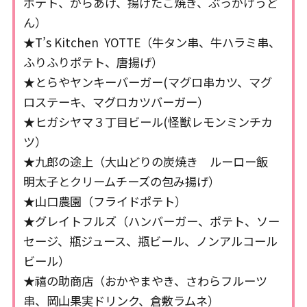
ポテト、からあげ、揚げたこ焼き、ぶっかけうど
ん）
★T’s Kitchen YOTTE（牛タン串、牛ハラミ串、
ふりふりポテト、唐揚げ）
★とらやヤンキーバーガー(マグロ串カツ、マグ
ロステーキ、マグロカツバーガー）
★ヒガシヤマ３丁目ビール(怪獣レモンミンチカ
ツ）
★九郎の途上（大山どりの炭焼き ルーロー飯
明太子とクリームチーズの包み揚げ）
★山口農園（フライドポテト）
★グレイトフルズ（ハンバーガー、ポテト、ソー
セージ、瓶ジュース、瓶ビール、ノンアルコール
ビール）
★禧の助商店（おかやまやき、さわらフルーツ
串、岡山果実ドリンク、倉敷ラムネ）