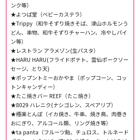
ンク等）
★よつば堂（ベビーカステラ）
★Trippy（和牛そずり焼きそば、津山ホルモンう
どん、串物、和牛そずりチャーハン、冷やしパイ
ン等）
★レストラン アラメゾン(生パスタ）
★HARU HARU(フライドポテト、雲仙ポークソー
セージ、とり天)
★ポップントミーおかやま（ポップコーン、コッ
トンキャンディー）
★たこ焼きバー REEF（たこ焼き）
★8029 ハレニク(ナシゴレン、スペアリブ）
★極楽とんぼ（イカ焼き、牛串、焼き鳥、肉巻き
おにぎり、アルコール類、リング焼き等）
★ta panta（フルーツ飴、チュロス、トルネード