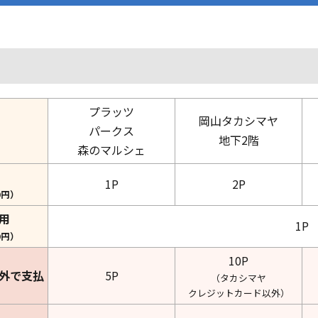
例
プラッツ
岡山タカシマヤ
パークス
地下2階
森のマルシェ
1P
2P
0円）
利用
1P
0円）
10P
以外で支払
5P
（タカシマヤ
クレジットカード以外）