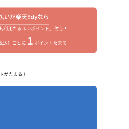
払いが楽天Edyなら
dy利用たまルンポイント」付与！
1
税込）ごとに
ポイントたまる
ントがたまる！