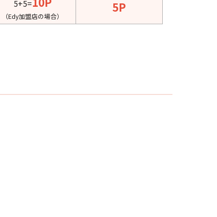
10P
5+5=
5P
（Edy加盟店の場合）